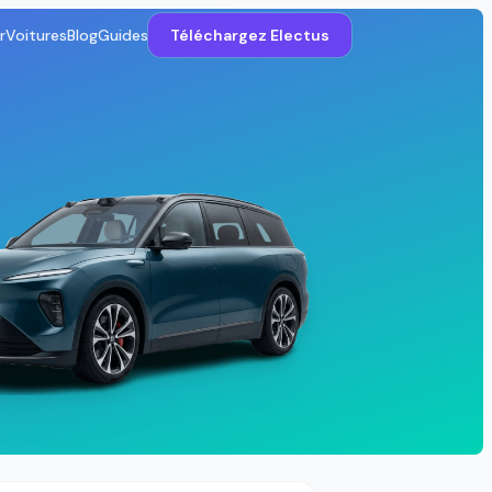
r
Voitures
Blog
Guides
Téléchargez Electus