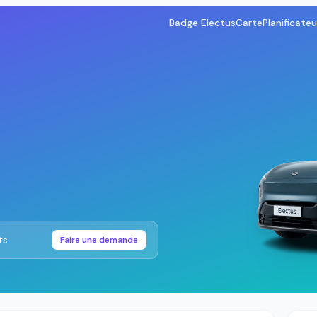
Badge Electus
Carte
Planificateu
ts
Faire une demande