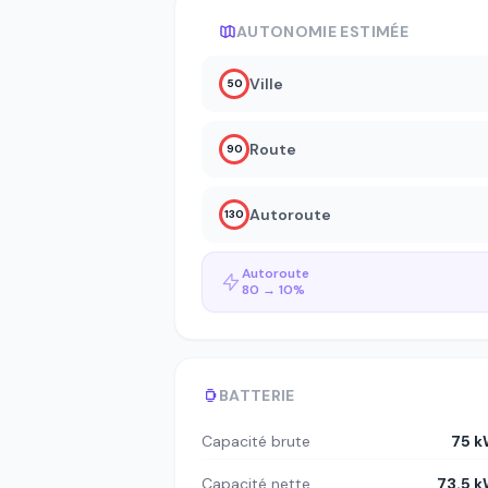
AUTONOMIE ESTIMÉE
Ville
50
Route
90
Autoroute
130
Autoroute
80 → 10%
BATTERIE
Capacité brute
75 
Capacité nette
73.5 