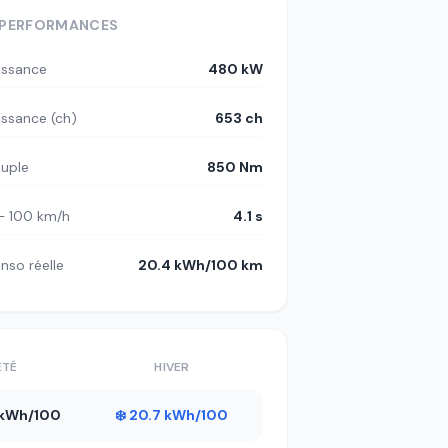
PERFORMANCES
issance
480 kW
issance (ch)
653 ch
uple
850 Nm
– 100 km/h
4.1 s
nso réelle
20.4 kWh/100 km
ÉTÉ
HIVER
3 kWh/100
❄️ 20.7 kWh/100