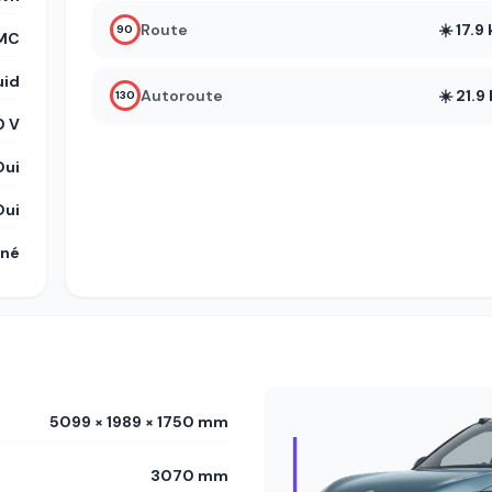
Route
☀️ 17.
90
NMC
uid
Autoroute
☀️ 21.
130
 V
Oui
Oui
gné
5099 × 1989 × 1750 mm
3070 mm