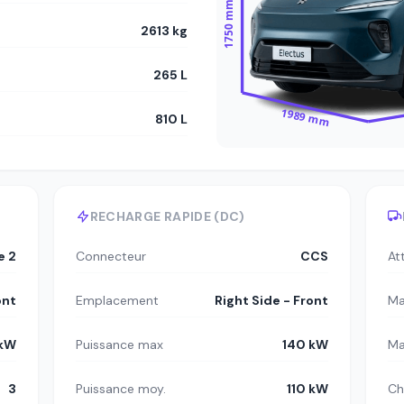
1750 mm
2613 kg
265 L
1989 mm
810 L
RECHARGE RAPIDE (DC)
e 2
Connecteur
CCS
At
ont
Emplacement
Right Side - Front
Ma
 kW
Puissance max
140 kW
Ma
3
Puissance moy.
110 kW
Ch