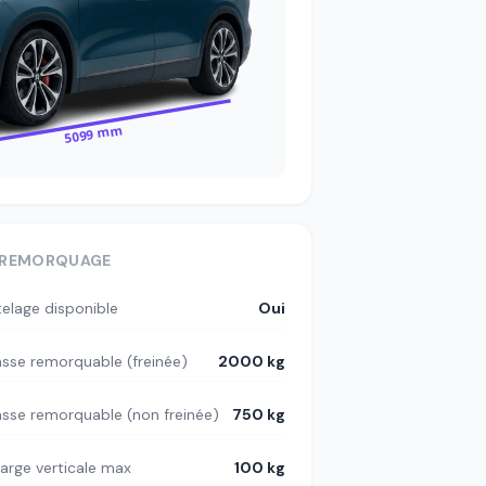
5099 mm
REMORQUAGE
telage disponible
Oui
sse remorquable (freinée)
2000 kg
sse remorquable (non freinée)
750 kg
arge verticale max
100 kg