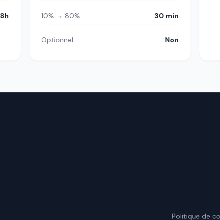
8h
10% → 80%
30 min
Optionnel
Non
.
Politique de co