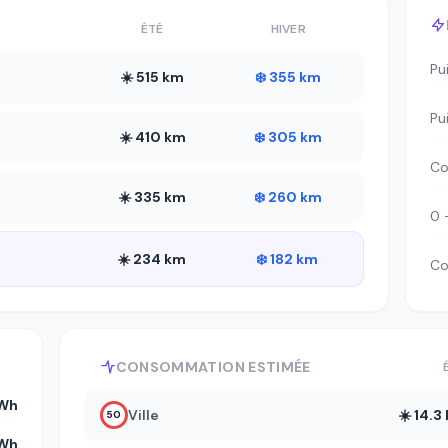
ÉTÉ
HIVER
Pu
☀️ 515 km
❄️ 355 km
Pu
☀️ 410 km
❄️ 305 km
Co
☀️ 335 km
❄️ 260 km
0 
☀️ 234 km
❄️ 182 km
Co
CONSOMMATION ESTIMÉE
kWh
Ville
☀️ 14.
50
kWh