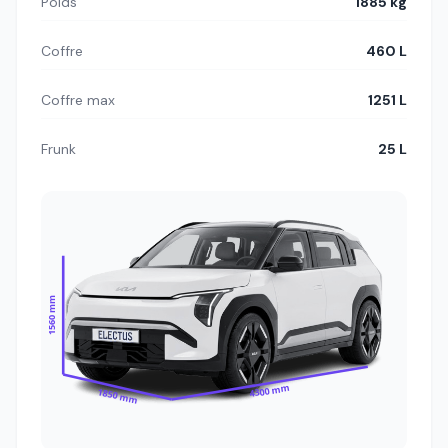
Poids
1885 kg
Coffre
460 L
Coffre max
1251 L
Frunk
25 L
1560 mm
4300 mm
1850 mm