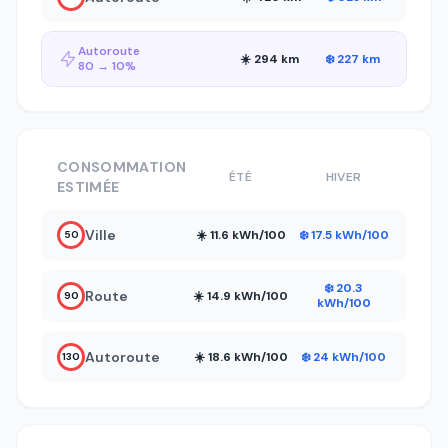
Autoroute
☀️ 294 km
❄️ 227 km
80 → 10%
CONSOMMATION
ÉTÉ
HIVER
ESTIMÉE
Ville
☀️ 11.6 kWh/100
❄️ 17.5 kWh/100
50
❄️ 20.3
Route
☀️ 14.9 kWh/100
90
kWh/100
Autoroute
☀️ 18.6 kWh/100
❄️ 24 kWh/100
130