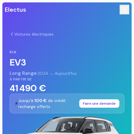
Electus
Voitures électriques
KIA
EV3
Long Range
·
2024 → Aujourd'hui
À PARTIR DE
41 490 €
Jusqu'à
100 €
de crédit
⚡
Faire une demande
recharge offerts