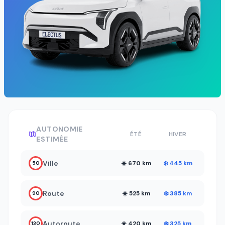
AUTONOMIE
ÉTÉ
HIVER
ESTIMÉE
Ville
☀️ 670 km
❄️ 445 km
50
Route
☀️ 525 km
❄️ 385 km
90
Autoroute
☀️ 420 km
❄️ 325 km
130