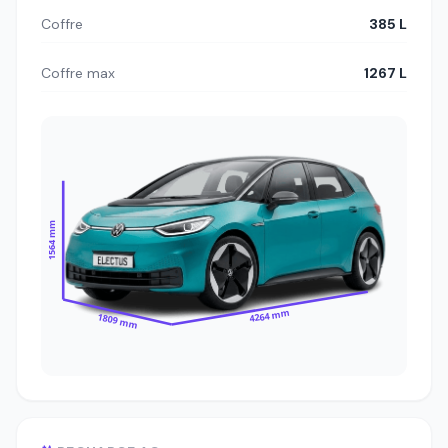
Coffre
385 L
Coffre max
1267 L
1564 mm
4264 mm
1809 mm