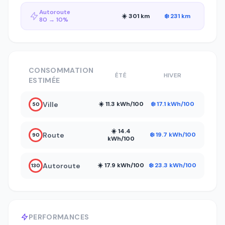
Autoroute
☀️ 301 km
❄️ 231 km
80 → 10%
CONSOMMATION
ÉTÉ
HIVER
ESTIMÉE
Ville
☀️ 11.3 kWh/100
❄️ 17.1 kWh/100
50
☀️ 14.4
Route
❄️ 19.7 kWh/100
90
kWh/100
Autoroute
☀️ 17.9 kWh/100
❄️ 23.3 kWh/100
130
PERFORMANCES