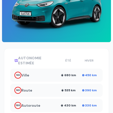
AUTONOMIE
ÉTÉ
HIVER
ESTIMÉE
Ville
☀️ 680 km
❄️ 450 km
50
Route
☀️ 535 km
❄️ 390 km
90
Autoroute
☀️ 430 km
❄️ 330 km
130