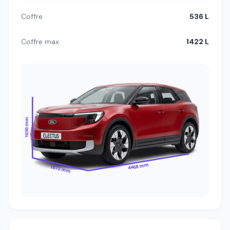
Coffre
536 L
Coffre max
1422 L
1630 mm
4468 mm
1872 mm