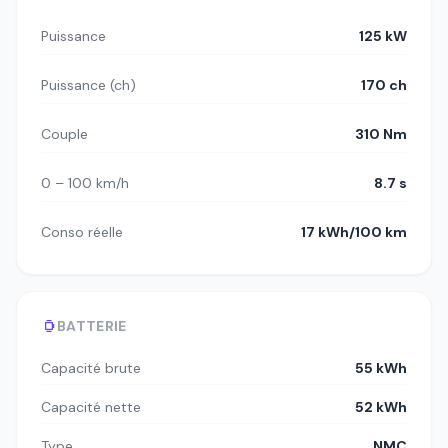
Puissance
125 kW
Puissance (ch)
170 ch
Couple
310 Nm
0 – 100 km/h
8.7 s
Conso réelle
17 kWh/100 km
BATTERIE
Capacité brute
55 kWh
Capacité nette
52 kWh
Type
NMC