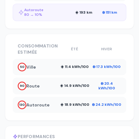
Autoroute
☀️ 193 km
❄️ 151 km
80 → 10%
CONSOMMATION
ÉTÉ
HIVER
ESTIMÉE
Ville
☀️ 11.4 kWh/100
❄️ 17.3 kWh/100
50
❄️ 20.4
Route
☀️ 14.9 kWh/100
90
kWh/100
Autoroute
☀️ 18.9 kWh/100
❄️ 24.2 kWh/100
130
PERFORMANCES