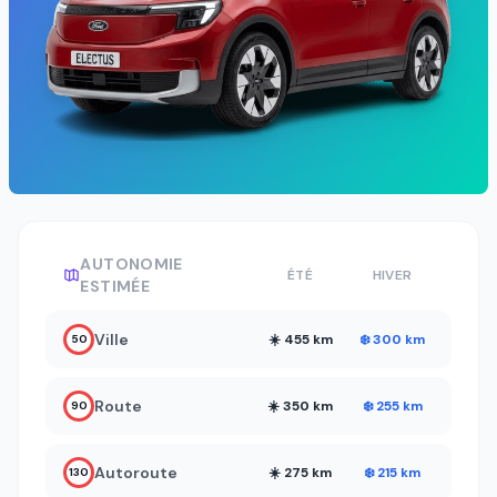
AUTONOMIE
ÉTÉ
HIVER
ESTIMÉE
Ville
☀️ 455 km
❄️ 300 km
50
Route
☀️ 350 km
❄️ 255 km
90
Autoroute
☀️ 275 km
❄️ 215 km
130