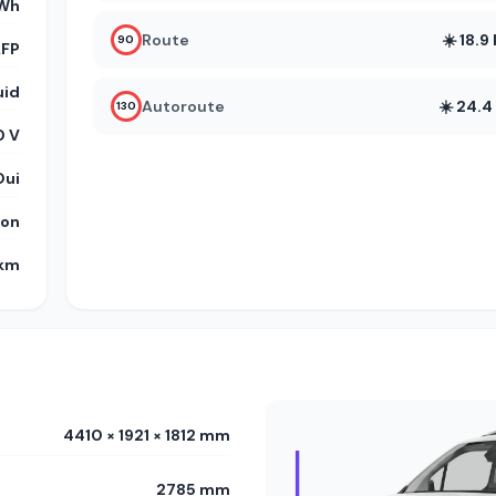
Wh
Route
☀️ 18.
90
LFP
uid
Autoroute
☀️ 24.
130
 V
Oui
on
 km
4410 × 1921 × 1812 mm
2785 mm