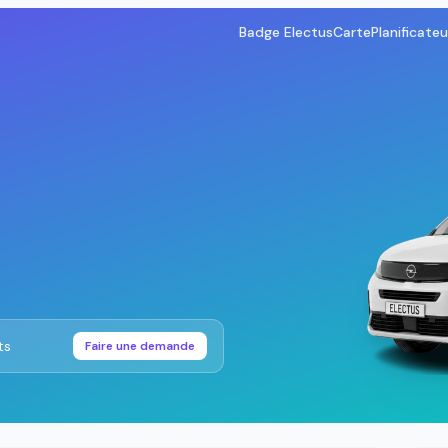
Badge Electus
Carte
Planificateu
ts
Faire une demande