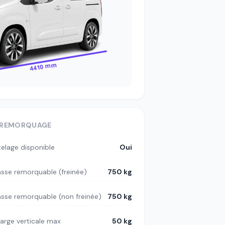
4410 mm
REMORQUAGE
telage disponible
Oui
sse remorquable (freinée)
750 kg
sse remorquable (non freinée)
750 kg
arge verticale max
50 kg