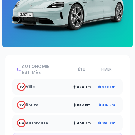
AUTONOMIE
ÉTÉ
HIVER
ESTIMÉE
Ville
☀️ 690 km
❄️ 475 km
50
Route
☀️ 550 km
❄️ 410 km
90
Autoroute
☀️ 450 km
❄️ 350 km
130