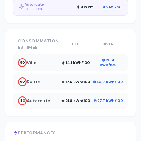
Autoroute
☀️ 315 km
❄️ 245 km
80 → 10%
CONSOMMATION
ÉTÉ
HIVER
ESTIMÉE
❄️ 20.4
Ville
☀️ 14.1 kWh/100
50
kWh/100
Route
☀️ 17.6 kWh/100
❄️ 23.7 kWh/100
90
Autoroute
☀️ 21.6 kWh/100
❄️ 27.7 kWh/100
130
PERFORMANCES