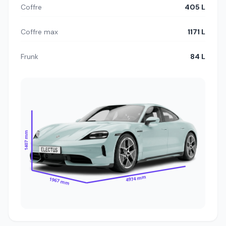
Coffre
405 L
Coffre max
1171 L
Frunk
84 L
1407 mm
4974 mm
1967 mm