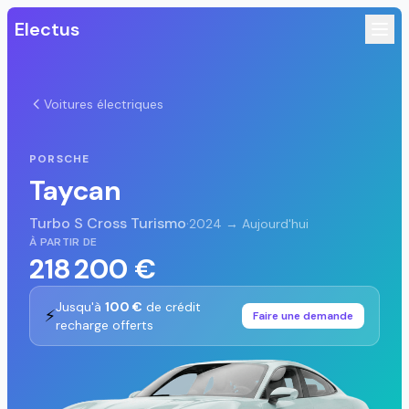
Electus
Voitures électriques
PORSCHE
Taycan
Turbo S Cross Turismo
·
2024 → Aujourd'hui
À PARTIR DE
218 200 €
Jusqu'à
100 €
de crédit
⚡
Faire une demande
recharge offerts