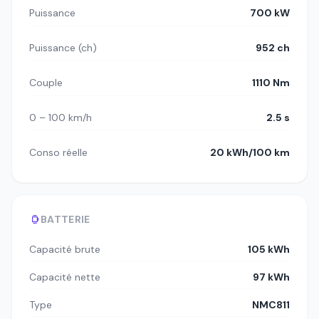
Puissance
700 kW
Puissance (ch)
952 ch
Couple
1110 Nm
0 – 100 km/h
2.5 s
Conso réelle
20 kWh/100 km
BATTERIE
Capacité brute
105 kWh
Capacité nette
97 kWh
Type
NMC811