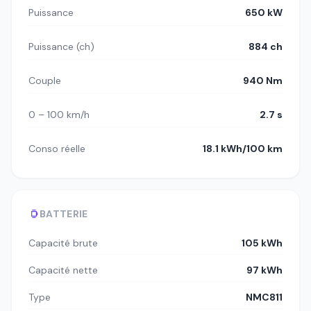
Puissance
650 kW
Puissance (ch)
884 ch
Couple
940 Nm
0 – 100 km/h
2.7 s
Conso réelle
18.1 kWh/100 km
BATTERIE
Capacité brute
105 kWh
Capacité nette
97 kWh
Type
NMC811