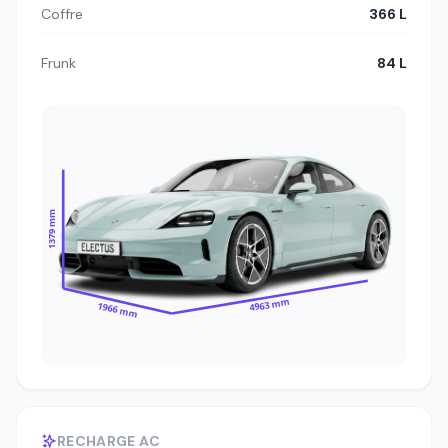
Coffre
366 L
Frunk
84 L
1379 mm
4963 mm
1966 mm
RECHARGE AC