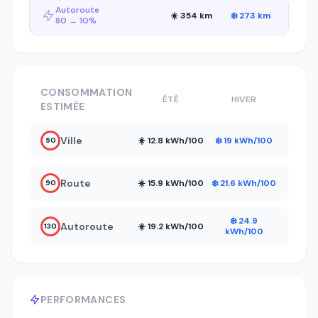
Autoroute
☀️ 354 km
❄️ 273 km
80 → 10%
CONSOMMATION
ÉTÉ
HIVER
ESTIMÉE
Ville
☀️ 12.8 kWh/100
❄️ 19 kWh/100
50
Route
☀️ 15.9 kWh/100
❄️ 21.6 kWh/100
90
❄️ 24.9
Autoroute
☀️ 19.2 kWh/100
130
kWh/100
PERFORMANCES