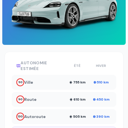
AUTONOMIE
ÉTÉ
HIVER
ESTIMÉE
Ville
☀️ 755 km
❄️ 510 km
50
Route
☀️ 610 km
❄️ 450 km
90
Autoroute
☀️ 505 km
❄️ 390 km
130