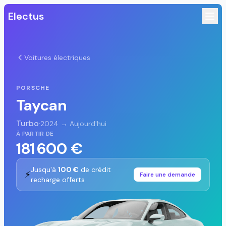
Electus
Voitures électriques
PORSCHE
Taycan
Turbo
·
2024 → Aujourd'hui
À PARTIR DE
181 600 €
Jusqu'à
100 €
de crédit
⚡
Faire une demande
recharge offerts