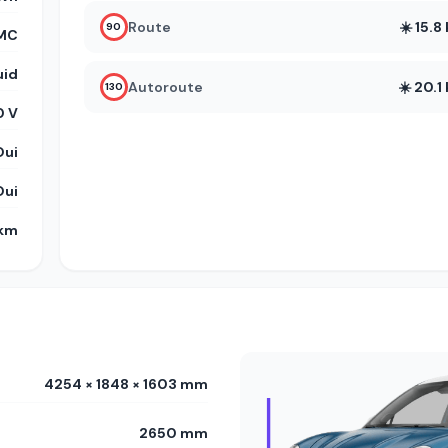
Route
☀️ 15.
90
MC
uid
Autoroute
☀️ 20.
130
 V
Oui
Oui
 km
4254 × 1848 × 1603 mm
2650 mm