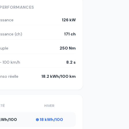
PERFORMANCES
issance
126 kW
issance (ch)
171 ch
uple
250 Nm
– 100 km/h
8.2 s
nso réelle
18.2 kWh/100 km
ÉTÉ
HIVER
1 kWh/100
❄️ 18 kWh/100