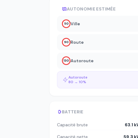
AUTONOMIE ESTIMÉE
Ville
50
Route
90
Autoroute
130
Autoroute
80 → 10%
BATTERIE
Capacité brute
63.1 
Capacité nette
59.3 