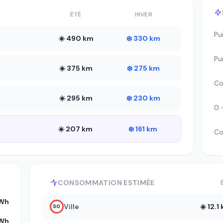
ÉTÉ
HIVER
Pu
☀️ 490 km
❄️ 330 km
Pu
☀️ 375 km
❄️ 275 km
Co
☀️ 295 km
❄️ 230 km
0 
☀️ 207 km
❄️ 161 km
Co
CONSOMMATION ESTIMÉE
kWh
Ville
☀️ 12.
50
kWh