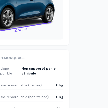
4254 mm
REMORQUAGE
telage
Non supporté par le
sponible
véhicule
sse remorquable (freinée)
0 kg
sse remorquable (non freinée)
0 kg