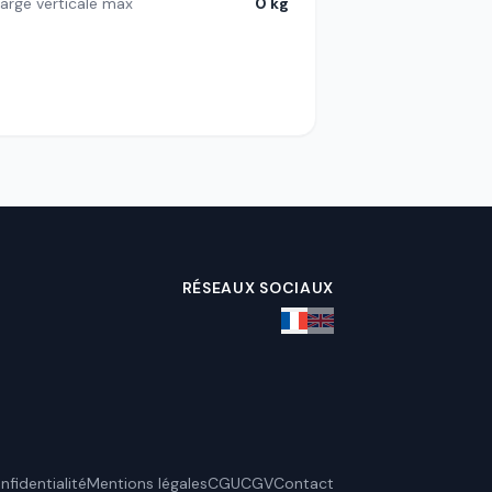
arge verticale max
0 kg
RÉSEAUX SOCIAUX
nfidentialité
Mentions légales
CGU
CGV
Contact