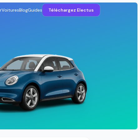
r
Voitures
Blog
Guides
Téléchargez Electus