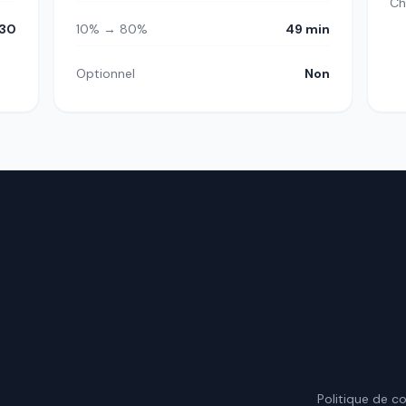
Ch
30
10% → 80%
49 min
Optionnel
Non
.
Politique de co