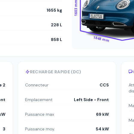
1603 mm
1655 kg
228 L
1848 mm
858 L
RECHARGE RAPIDE (DC)
e 2
Connecteur
CCS
At
di
ont
Emplacement
Left Side - Front
Ma
 kW
Puissance max
69 kW
Ma
3
Puissance moy.
54 kW