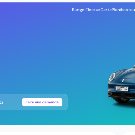
Badge Electus
Carte
Planificateu
ts
Faire une demande