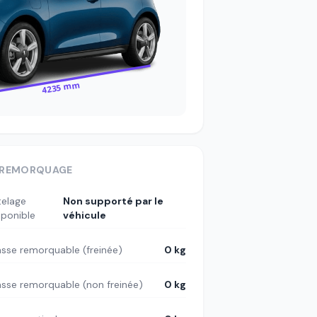
4235 mm
REMORQUAGE
telage
Non supporté par le
sponible
véhicule
sse remorquable (freinée)
0 kg
sse remorquable (non freinée)
0 kg