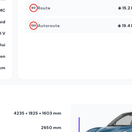
Route
☀️ 15.
90
MC
uid
Autoroute
☀️ 19.
130
 V
Oui
on
 km
4235 × 1825 × 1603 mm
2650 mm