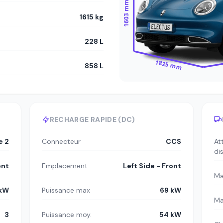
1603 mm
1615 kg
228 L
1825 mm
858 L
RECHARGE RAPIDE (DC)
e 2
Connecteur
CCS
At
di
ont
Emplacement
Left Side - Front
Ma
 kW
Puissance max
69 kW
Ma
3
Puissance moy.
54 kW