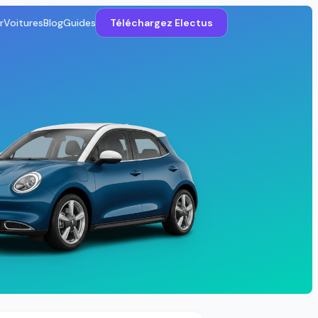
r
Voitures
Blog
Guides
Téléchargez Electus