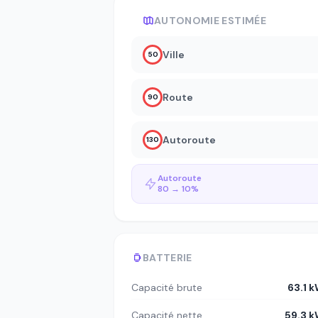
AUTONOMIE ESTIMÉE
Ville
50
Route
90
Autoroute
130
Autoroute
80 → 10%
BATTERIE
Capacité brute
63.1 
Capacité nette
59.3 