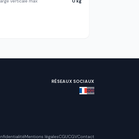
arge verticale max
0 kg
RÉSEAUX SOCIAUX
nfidentialité
Mentions légales
CGU
CGV
Contact