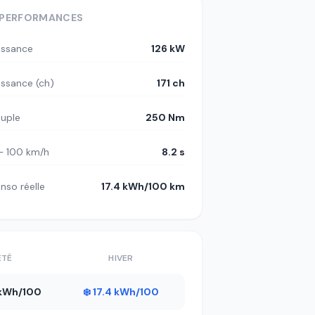
PERFORMANCES
issance
126 kW
issance (ch)
171 ch
uple
250 Nm
– 100 km/h
8.2 s
nso réelle
17.4 kWh/100 km
ÉTÉ
HIVER
6 kWh/100
❄️ 17.4 kWh/100