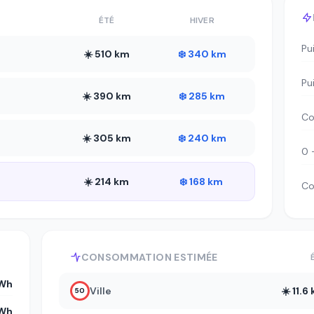
ÉTÉ
HIVER
Pu
☀️ 510 km
❄️ 340 km
Pu
☀️ 390 km
❄️ 285 km
Co
☀️ 305 km
❄️ 240 km
0 
☀️ 214 km
❄️ 168 km
Co
CONSOMMATION ESTIMÉE
kWh
Ville
☀️ 11.
50
kWh