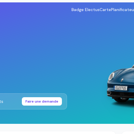
Badge Electus
Carte
Planificateu
ts
Faire une demande