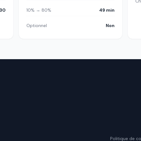
Ch
30
10% → 80%
49 min
Optionnel
Non
.
Politique de co