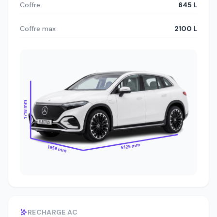
Coffre
645 L
Coffre max
2100 L
1718 mm
5125 mm
1959 mm
RECHARGE AC