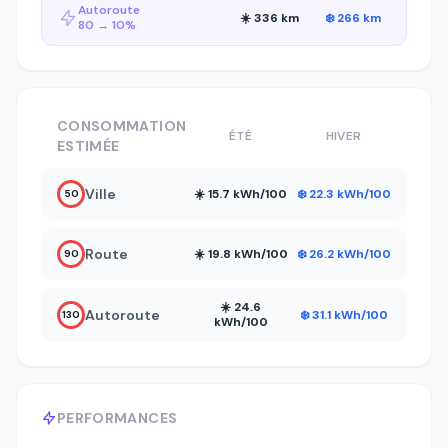
Autoroute
☀️ 336 km
❄️ 266 km
80 → 10%
CONSOMMATION
ÉTÉ
HIVER
ESTIMÉE
Ville
☀️ 15.7 kWh/100
❄️ 22.3 kWh/100
50
Route
☀️ 19.8 kWh/100
❄️ 26.2 kWh/100
90
☀️ 24.6
Autoroute
❄️ 31.1 kWh/100
130
kWh/100
PERFORMANCES