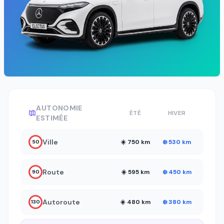
AUTONOMIE
ÉTÉ
HIVER
ESTIMÉE
Ville
☀️ 750 km
❄️ 530 km
50
Route
☀️ 595 km
❄️ 450 km
90
Autoroute
☀️ 480 km
❄️ 380 km
130