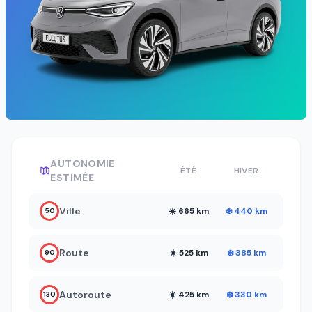
AUTONOMIE
ÉTÉ
HIVER
ESTIMÉE
Ville
☀️ 665 km
❄️ 440 km
50
Route
☀️ 525 km
❄️ 385 km
90
Autoroute
☀️ 425 km
❄️ 330 km
130