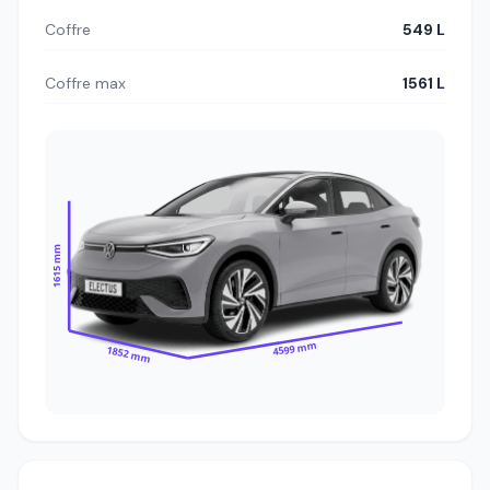
Coffre
549 L
Coffre max
1561 L
1615 mm
4599 mm
1852 mm