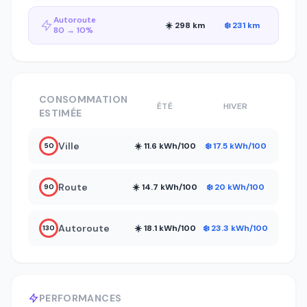
Autoroute
☀️ 298 km
❄️ 231 km
80 → 10%
CONSOMMATION
ÉTÉ
HIVER
ESTIMÉE
Ville
☀️ 11.6 kWh/100
❄️ 17.5 kWh/100
50
Route
☀️ 14.7 kWh/100
❄️ 20 kWh/100
90
Autoroute
☀️ 18.1 kWh/100
❄️ 23.3 kWh/100
130
PERFORMANCES