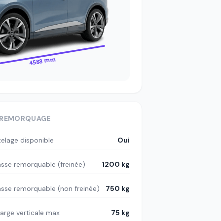
4588 mm
REMORQUAGE
telage disponible
Oui
sse remorquable (freinée)
1200 kg
sse remorquable (non freinée)
750 kg
arge verticale max
75 kg