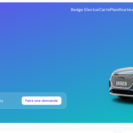
Badge Electus
Carte
Planificateu
ts
Faire une demande