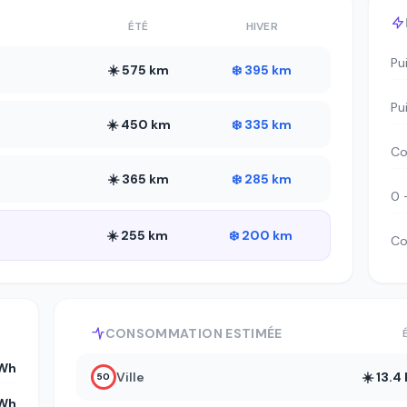
ÉTÉ
HIVER
Pu
☀️ 575 km
❄️ 395 km
Pu
☀️ 450 km
❄️ 335 km
Co
☀️ 365 km
❄️ 285 km
0 
☀️ 255 km
❄️ 200 km
Co
CONSOMMATION ESTIMÉE
kWh
Ville
☀️ 13.
50
kWh