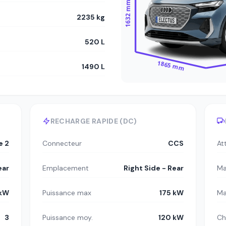
1632 mm
2235 kg
520 L
1865 mm
1490 L
RECHARGE RAPIDE (DC)
e 2
Connecteur
CCS
At
ear
Emplacement
Right Side - Rear
Ma
 kW
Puissance max
175 kW
Ma
3
Puissance moy.
120 kW
Ch