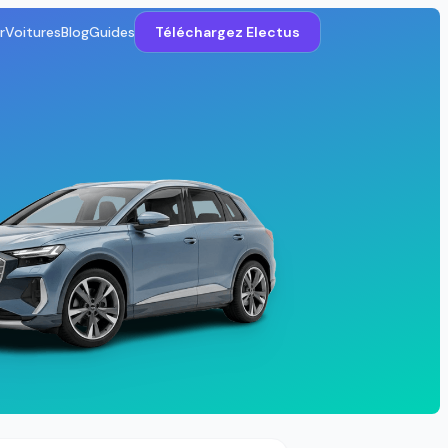
r
Voitures
Blog
Guides
Téléchargez Electus