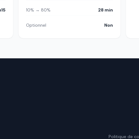
h15
10% → 80%
28 min
Optionnel
Non
.
Politique de co