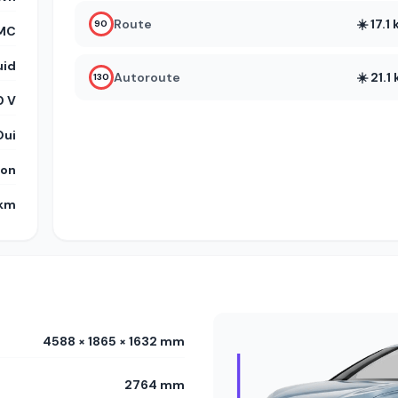
Route
☀️ 17.
90
MC
uid
Autoroute
☀️ 21.
130
 V
Oui
on
 km
4588 × 1865 × 1632 mm
2764 mm