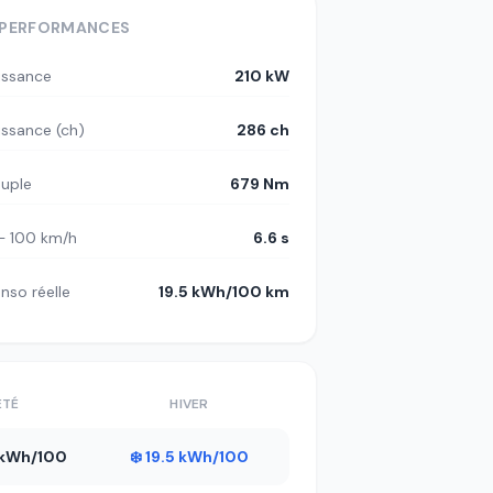
PERFORMANCES
issance
210 kW
issance (ch)
286 ch
uple
679 Nm
– 100 km/h
6.6 s
nso réelle
19.5 kWh/100 km
ÉTÉ
HIVER
4 kWh/100
❄️ 19.5 kWh/100