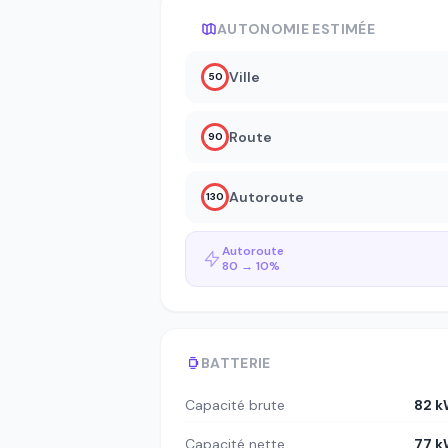
AUTONOMIE ESTIMÉE
Ville
50
Route
90
Autoroute
130
Autoroute
80 → 10%
BATTERIE
Capacité brute
82 
Capacité nette
77 