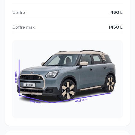
Coffre
460 L
Coffre max
1450 L
1656 mm
4433 mm
1843 mm