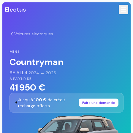
Electus
Voitures électriques
MINI
Countryman
SE ALL4
·
2024 → 2026
À PARTIR DE
41 950 €
Jusqu'à
100 €
de crédit
⚡
Faire une demande
recharge offerts