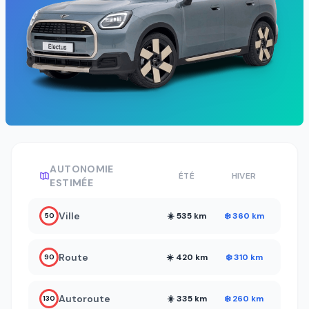
AUTONOMIE
ÉTÉ
HIVER
ESTIMÉE
Ville
☀️ 535 km
❄️ 360 km
50
Route
☀️ 420 km
❄️ 310 km
90
Autoroute
☀️ 335 km
❄️ 260 km
130