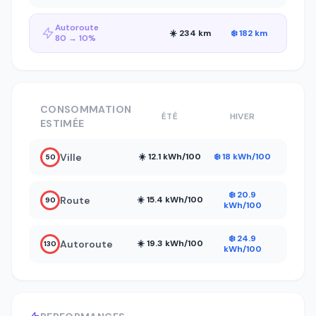
Autoroute
☀️ 234 km
❄️ 182 km
80 → 10%
CONSOMMATION
ÉTÉ
HIVER
ESTIMÉE
Ville
☀️ 12.1 kWh/100
❄️ 18 kWh/100
50
❄️ 20.9
Route
☀️ 15.4 kWh/100
90
kWh/100
❄️ 24.9
Autoroute
☀️ 19.3 kWh/100
130
kWh/100