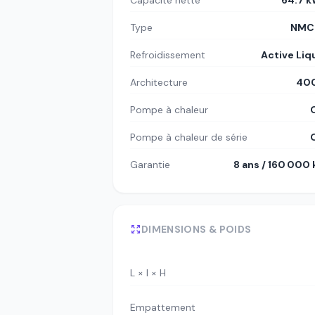
Capacité nette
64.7 
Type
NMC8
Refroidissement
Active Liq
Architecture
400
Pompe à chaleur
Pompe à chaleur de série
Garantie
8 ans / 160 000
DIMENSIONS & POIDS
L × l × H
Empattement