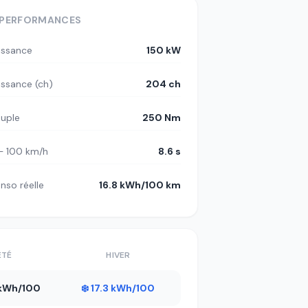
PERFORMANCES
issance
150 kW
issance (ch)
204 ch
uple
250 Nm
– 100 km/h
8.6 s
nso réelle
16.8 kWh/100 km
ÉTÉ
HIVER
5 kWh/100
❄️ 17.3 kWh/100