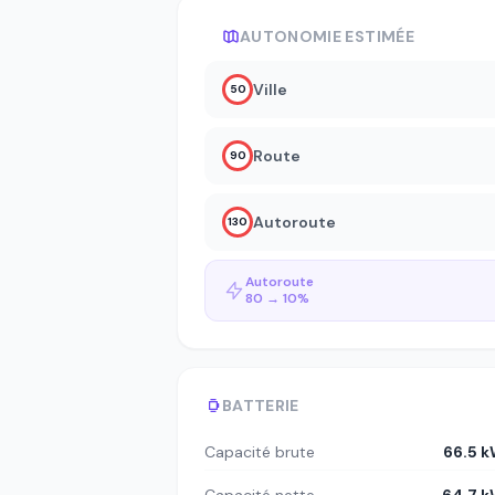
AUTONOMIE ESTIMÉE
Ville
50
Route
90
Autoroute
130
Autoroute
80 → 10%
BATTERIE
Capacité brute
66.5 