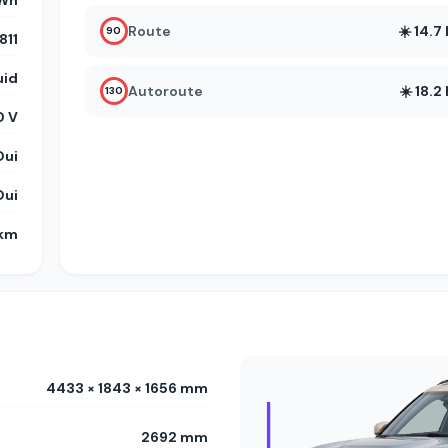
kWh
Route
☀️ 14.
90
11
uid
Autoroute
☀️ 18.
130
 V
Oui
Oui
 km
4433 × 1843 × 1656 mm
2692 mm