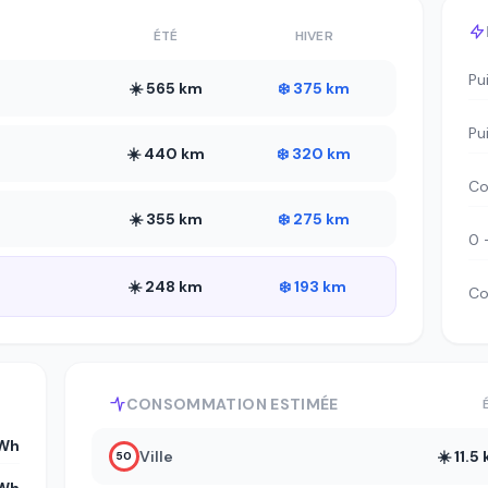
ÉTÉ
HIVER
Pu
☀️ 565 km
❄️ 375 km
Pu
☀️ 440 km
❄️ 320 km
Co
☀️ 355 km
❄️ 275 km
0 
☀️ 248 km
❄️ 193 km
Co
CONSOMMATION ESTIMÉE
kWh
Ville
☀️ 11.
50