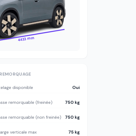
4433 mm
REMORQUAGE
telage disponible
Oui
sse remorquable (freinée)
750 kg
sse remorquable (non freinée)
750 kg
arge verticale max
75 kg