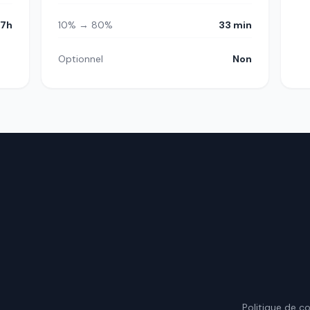
7h
10% → 80%
33 min
Optionnel
Non
.
Politique de co