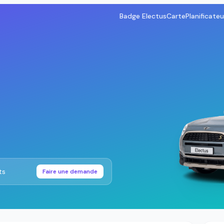
Badge Electus
Carte
Planificateu
ts
Faire une demande