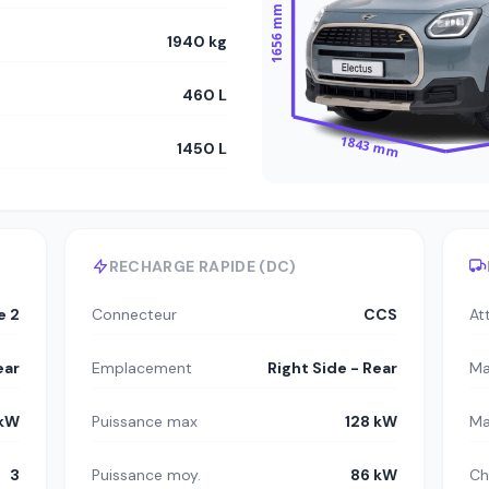
1656 mm
1940 kg
460 L
1843 mm
1450 L
RECHARGE RAPIDE (DC)
e 2
Connecteur
CCS
At
ear
Emplacement
Right Side - Rear
Ma
 kW
Puissance max
128 kW
Ma
3
Puissance moy.
86 kW
Ch