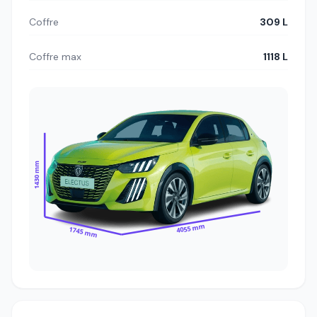
Coffre
309 L
Coffre max
1118 L
1430 mm
4055 mm
1745 mm