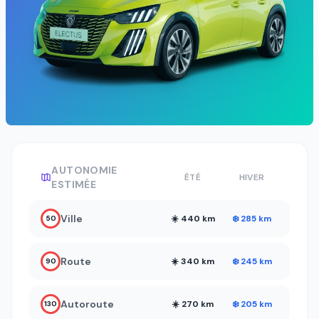
AUTONOMIE
ÉTÉ
HIVER
ESTIMÉE
Ville
☀️ 440 km
❄️ 285 km
50
Route
☀️ 340 km
❄️ 245 km
90
Autoroute
☀️ 270 km
❄️ 205 km
130