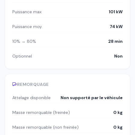
Puissance max
101 kW
Puissance moy.
74 kW
10% → 80%
28 min
Optionnel
Non
REMORQUAGE
Attelage disponible
Non supporté par le véhicule
Masse remorquable (freinée)
0 kg
Masse remorquable (non freinée)
0 kg