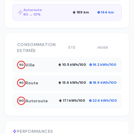
Autoroute
☀️ 189 km
❄️ 144 km
80 → 10%
CONSOMMATION
ÉTÉ
HIVER
ESTIMÉE
Ville
☀️ 10.5 kWh/100
❄️ 16.2 kWh/100
50
Route
☀️ 13.6 kWh/100
❄️ 18.9 kWh/100
90
Autoroute
☀️ 17.1 kWh/100
❄️ 22.6 kWh/100
130
PERFORMANCES