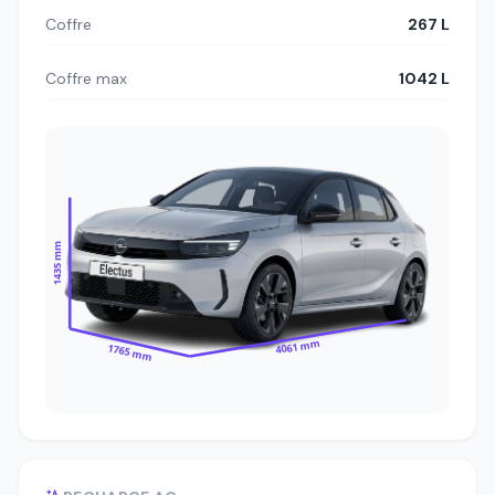
Coffre
267 L
Coffre max
1042 L
1435 mm
4061 mm
1765 mm