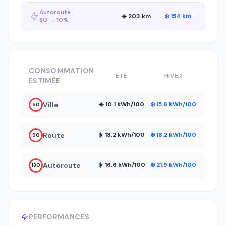
Autoroute
☀️ 203 km
❄️ 154 km
80 → 10%
CONSOMMATION
ÉTÉ
HIVER
ESTIMÉE
Ville
☀️ 10.1 kWh/100
❄️ 15.8 kWh/100
50
Route
☀️ 13.2 kWh/100
❄️ 18.2 kWh/100
90
Autoroute
☀️ 16.6 kWh/100
❄️ 21.9 kWh/100
130
PERFORMANCES