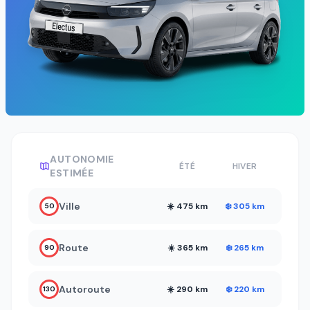
AUTONOMIE
ÉTÉ
HIVER
ESTIMÉE
Ville
☀️ 475 km
❄️ 305 km
50
Route
☀️ 365 km
❄️ 265 km
90
Autoroute
☀️ 290 km
❄️ 220 km
130