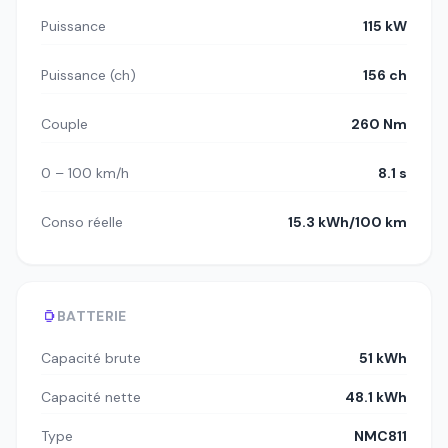
Puissance
115 kW
Puissance (ch)
156 ch
Couple
260 Nm
0 – 100 km/h
8.1 s
Conso réelle
15.3 kWh/100 km
BATTERIE
Capacité brute
51 kWh
Capacité nette
48.1 kWh
Type
NMC811