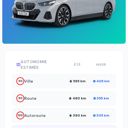
AUTONOMIE
ÉTÉ
HIVER
ESTIMÉE
Ville
☀️ 595 km
❄️ 405 km
50
Route
☀️ 480 km
❄️ 355 km
90
Autoroute
☀️ 390 km
❄️ 305 km
130