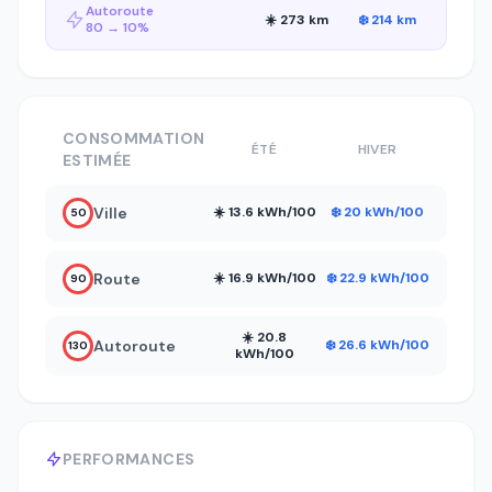
Autoroute
☀️ 273 km
❄️ 214 km
80 → 10%
CONSOMMATION
ÉTÉ
HIVER
ESTIMÉE
Ville
☀️ 13.6 kWh/100
❄️ 20 kWh/100
50
Route
☀️ 16.9 kWh/100
❄️ 22.9 kWh/100
90
☀️ 20.8
Autoroute
❄️ 26.6 kWh/100
130
kWh/100
PERFORMANCES