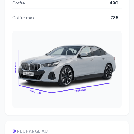
Coffre
490 L
Coffre max
785 L
1505 mm
5060 mm
1900 mm
RECHARGE AC