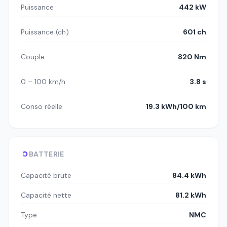
Puissance
442 kW
Puissance (ch)
601 ch
Couple
820 Nm
0 – 100 km/h
3.8 s
Conso réelle
19.3 kWh/100 km
BATTERIE
Capacité brute
84.4 kWh
Capacité nette
81.2 kWh
Type
NMC