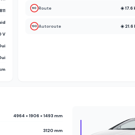
Route
☀️ 17.
90
11
uid
Autoroute
☀️ 21.
130
 V
Oui
Oui
 km
4964 × 1906 × 1493 mm
3120 mm