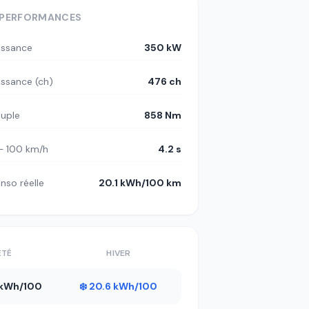
PERFORMANCES
issance
350 kW
issance (ch)
476 ch
uple
858 Nm
– 100 km/h
4.2 s
nso réelle
20.1 kWh/100 km
ÉTÉ
HIVER
2 kWh/100
❄️ 20.6 kWh/100