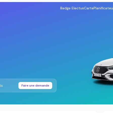
Badge Electus
Carte
Planificateu
ts
Faire une demande