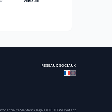
ax
véhicule
RÉSEAUX SOCIAUX
nfidentialité
Mentions légales
CGU
CGV
Contact