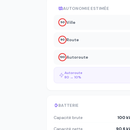
AUTONOMIE ESTIMÉE
Ville
50
Route
90
Autoroute
130
Autoroute
80 → 10%
BATTERIE
Capacité brute
100 
Capacité nette
90.6 