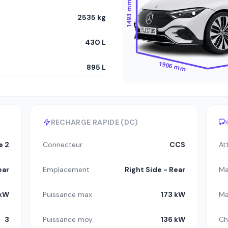
1493 mm
2535 kg
430 L
1906 mm
895 L
RECHARGE RAPIDE (DC)
e 2
Connecteur
CCS
At
ear
Emplacement
Right Side - Rear
Ma
 kW
Puissance max
173 kW
Ma
3
Puissance moy.
136 kW
Ch