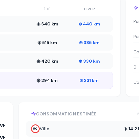
ÉTÉ
HIVER
Pu
☀️ 640 km
❄️ 440 km
Pu
☀️ 515 km
❄️ 385 km
Co
☀️ 420 km
❄️ 330 km
0 
☀️ 294 km
❄️ 231 km
Co
CONSOMMATION ESTIMÉE
kWh
Ville
☀️ 14.
50
kWh