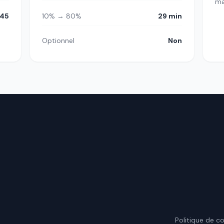
m
45
10% → 80%
29 min
Optionnel
Non
.
Politique de co