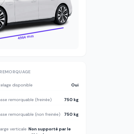
4964 mm
REMORQUAGE
telage disponible
Oui
sse remorquable (freinée)
750 kg
sse remorquable (non freinée)
750 kg
arge verticale
Non supporté par le