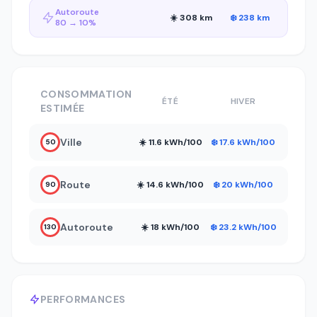
Autoroute
☀️ 308 km
❄️ 238 km
80 → 10%
CONSOMMATION
ÉTÉ
HIVER
ESTIMÉE
Ville
☀️ 11.6 kWh/100
❄️ 17.6 kWh/100
50
Route
☀️ 14.6 kWh/100
❄️ 20 kWh/100
90
Autoroute
☀️ 18 kWh/100
❄️ 23.2 kWh/100
130
PERFORMANCES