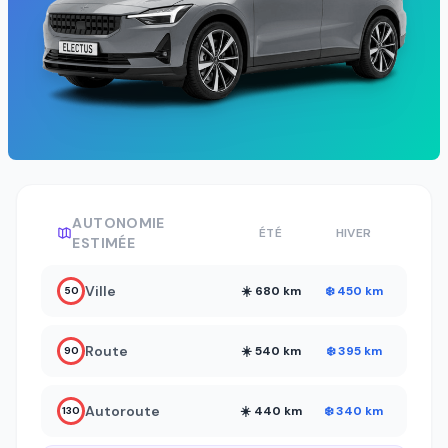
AUTONOMIE
ÉTÉ
HIVER
ESTIMÉE
Ville
☀️ 680 km
❄️ 450 km
50
Route
☀️ 540 km
❄️ 395 km
90
Autoroute
☀️ 440 km
❄️ 340 km
130