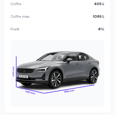
Coffre
405 L
Coffre max
1095 L
Frunk
41 L
1479 mm
4606 mm
1859 mm