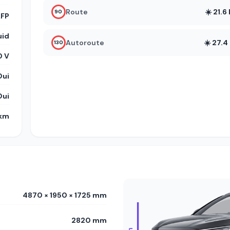
Route
☀️ 21.
90
LFP
uid
Autoroute
☀️ 27.
130
0 V
Oui
Oui
 km
4870 × 1950 × 1725 mm
2820 mm