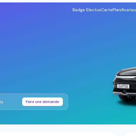
Badge Electus
Carte
Planificateu
ts
Faire une demande