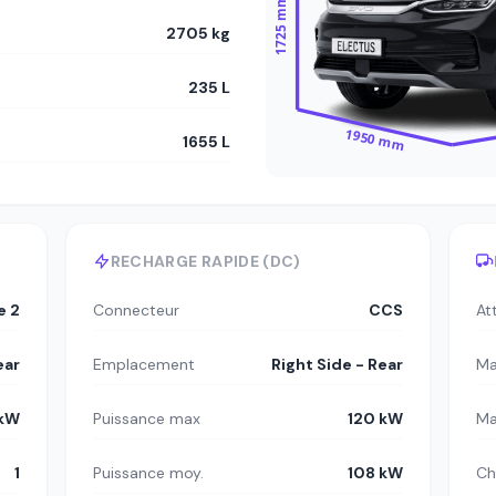
1725 mm
2705 kg
235 L
1950 mm
1655 L
RECHARGE RAPIDE (DC)
e 2
Connecteur
CCS
At
ear
Emplacement
Right Side - Rear
Ma
 kW
Puissance max
120 kW
Ma
1
Puissance moy.
108 kW
Ch