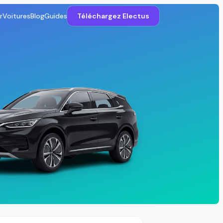
r
Voitures
Blog
Guides
Téléchargez Electus