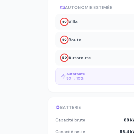
AUTONOMIE ESTIMÉE
Ville
50
Route
90
Autoroute
130
Autoroute
80 → 10%
BATTERIE
Capacité brute
88 
Capacité nette
86.4 