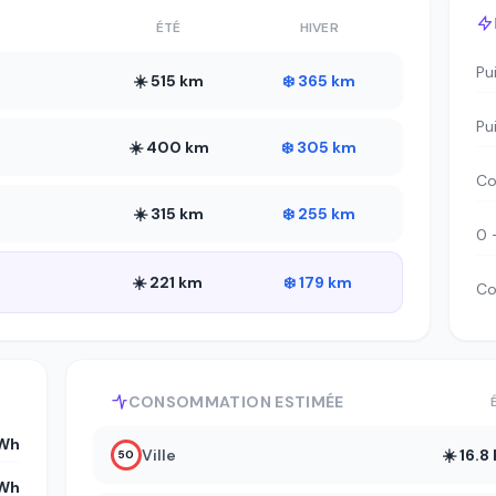
ÉTÉ
HIVER
Pu
☀️ 515 km
❄️ 365 km
Pu
☀️ 400 km
❄️ 305 km
Co
☀️ 315 km
❄️ 255 km
0 
☀️ 221 km
❄️ 179 km
Co
CONSOMMATION ESTIMÉE
kWh
Ville
☀️ 16.
50
kWh