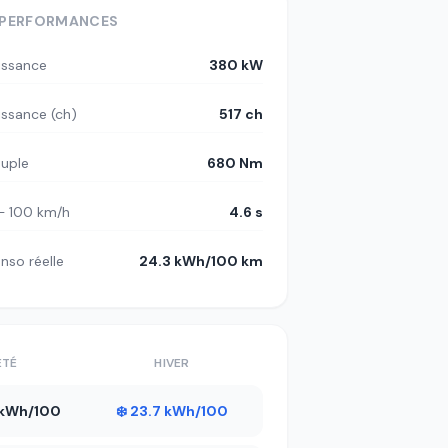
PERFORMANCES
issance
380 kW
issance (ch)
517 ch
uple
680 Nm
– 100 km/h
4.6 s
nso réelle
24.3 kWh/100 km
ÉTÉ
HIVER
8 kWh/100
❄️ 23.7 kWh/100