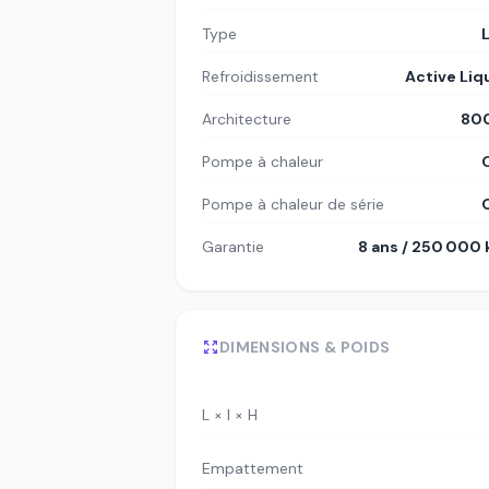
Type
Refroidissement
Active Liq
Architecture
80
Pompe à chaleur
Pompe à chaleur de série
Garantie
8 ans / 250 000
DIMENSIONS & POIDS
L × l × H
Empattement