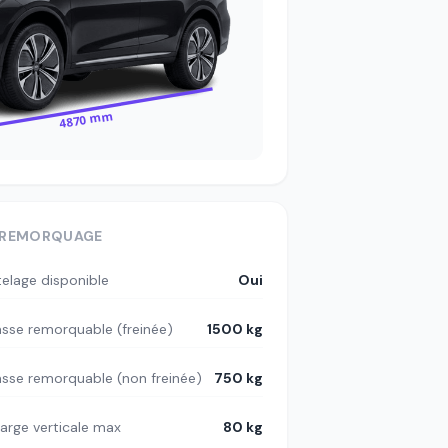
4870 mm
REMORQUAGE
telage disponible
Oui
sse remorquable (freinée)
1500 kg
sse remorquable (non freinée)
750 kg
arge verticale max
80 kg