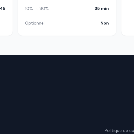
h45
10% → 80%
35 min
Optionnel
Non
.
Politique de co