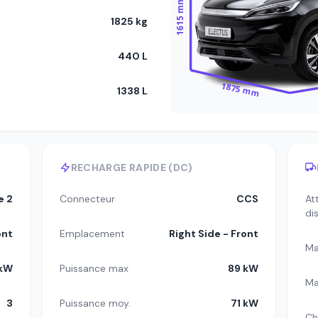
1615 mm
1825 kg
440 L
1875 mm
1338 L
RECHARGE RAPIDE (DC)
e 2
Connecteur
CCS
At
di
ont
Emplacement
Right Side - Front
Ma
 kW
Puissance max
89 kW
Ma
3
Puissance moy.
71 kW
Ch