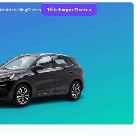
r
Voitures
Blog
Guides
Téléchargez Electus