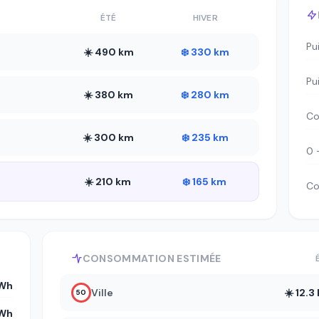
ÉTÉ
HIVER
Pu
☀️ 490 km
❄️ 330 km
Pu
☀️ 380 km
❄️ 280 km
Co
☀️ 300 km
❄️ 235 km
0 
☀️ 210 km
❄️ 165 km
Co
CONSOMMATION ESTIMÉE
kWh
Ville
☀️ 12.
50
kWh