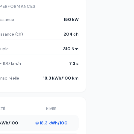
PERFORMANCES
issance
150 kW
issance (ch)
204 ch
uple
310 Nm
– 100 km/h
7.3 s
nso réelle
18.3 kWh/100 km
ÉTÉ
HIVER
3 kWh/100
❄️ 18.3 kWh/100