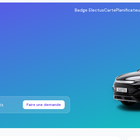
Badge Electus
Carte
Planificateu
ts
Faire une demande