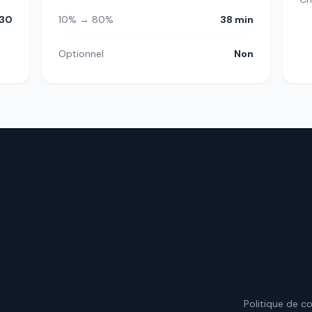
30
10% → 80%
38 min
Optionnel
Non
.
Politique de co