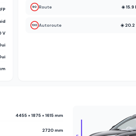
Route
☀️ 15.
90
LFP
uid
Autoroute
☀️ 20.
130
 V
Oui
Oui
 km
4455 × 1875 × 1615 mm
2720 mm