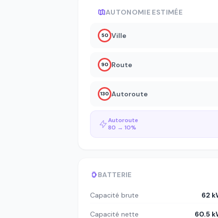
AUTONOMIE ESTIMÉE
Ville
50
Route
90
Autoroute
130
Autoroute
80 → 10%
BATTERIE
Capacité brute
62 
Capacité nette
60.5 