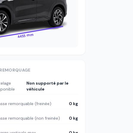
4455 mm
REMORQUAGE
telage
Non supporté par le
sponible
véhicule
sse remorquable (freinée)
0 kg
sse remorquable (non freinée)
0 kg
arge verticale max
0 kg