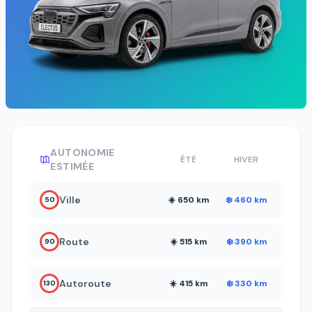
AUTONOMIE
ÉTÉ
HIVER
ESTIMÉE
Ville
☀️ 650 km
❄️ 460 km
50
Route
☀️ 515 km
❄️ 390 km
90
Autoroute
☀️ 415 km
❄️ 330 km
130