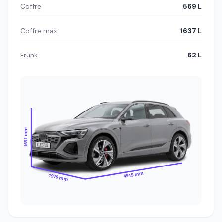
Coffre
569 L
Coffre max
1637 L
Frunk
62 L
1631 mm
4915 mm
1976 mm