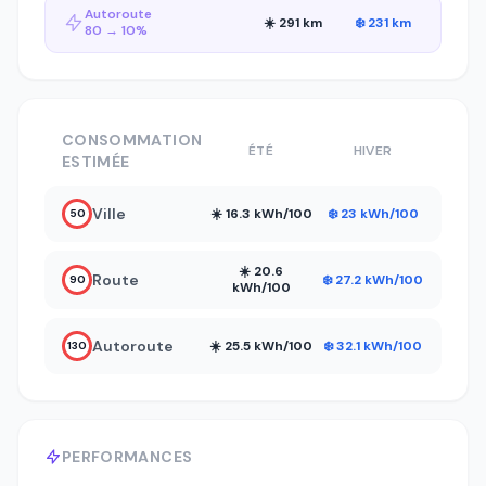
Autoroute
☀️ 291 km
❄️ 231 km
80 → 10%
CONSOMMATION
ÉTÉ
HIVER
ESTIMÉE
Ville
☀️ 16.3 kWh/100
❄️ 23 kWh/100
50
☀️ 20.6
Route
❄️ 27.2 kWh/100
90
kWh/100
Autoroute
☀️ 25.5 kWh/100
❄️ 32.1 kWh/100
130
PERFORMANCES