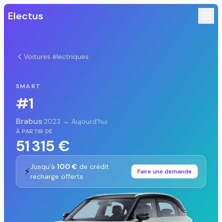
Electus
Voitures électriques
SMART
#1
Brabus
·
2023 → Aujourd'hui
À PARTIR DE
51 315 €
Jusqu'à
100 €
de crédit
⚡
Faire une demande
recharge offerts