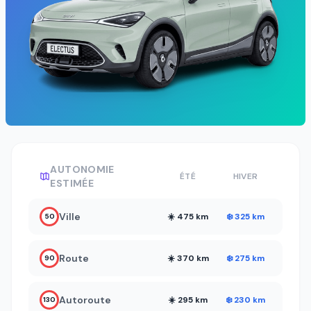
AUTONOMIE
ÉTÉ
HIVER
ESTIMÉE
Ville
☀️ 475 km
❄️ 325 km
50
Route
☀️ 370 km
❄️ 275 km
90
Autoroute
☀️ 295 km
❄️ 230 km
130