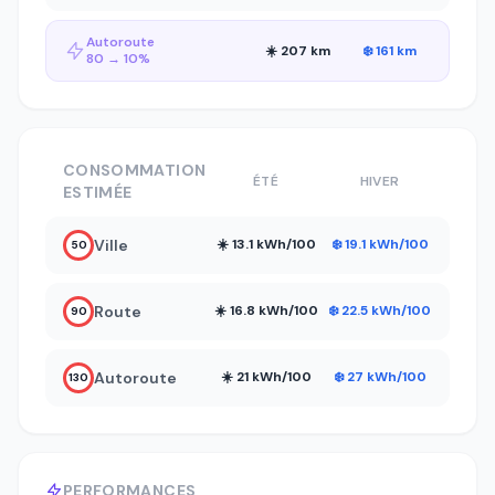
Autoroute
☀️ 207 km
❄️ 161 km
80 → 10%
CONSOMMATION
ÉTÉ
HIVER
ESTIMÉE
Ville
☀️ 13.1 kWh/100
❄️ 19.1 kWh/100
50
Route
☀️ 16.8 kWh/100
❄️ 22.5 kWh/100
90
Autoroute
☀️ 21 kWh/100
❄️ 27 kWh/100
130
PERFORMANCES