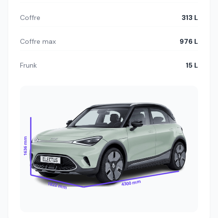
Coffre
313 L
Coffre max
976 L
Frunk
15 L
1636 mm
4300 mm
1822 mm