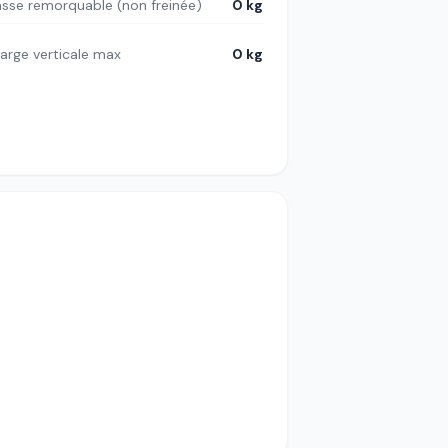
sse remorquable (non freinée)
0 kg
arge verticale max
0 kg