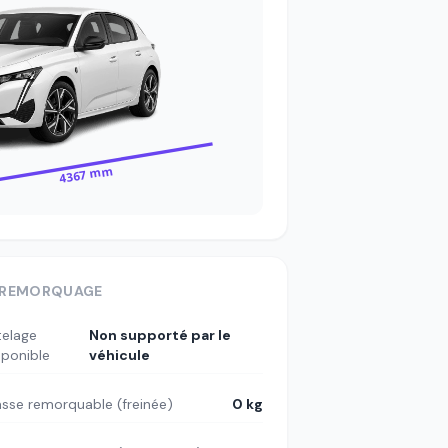
4367 mm
REMORQUAGE
telage
Non supporté par le
sponible
véhicule
sse remorquable (freinée)
0 kg