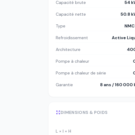
Capacité brute
54 k
Capacité nette
50.8 
Type
NMC8
Refroidissement
Active Liq
Architecture
400
Pompe à chaleur
Pompe à chaleur de série
Garantie
8 ans / 160 000
DIMENSIONS & POIDS
L × l × H