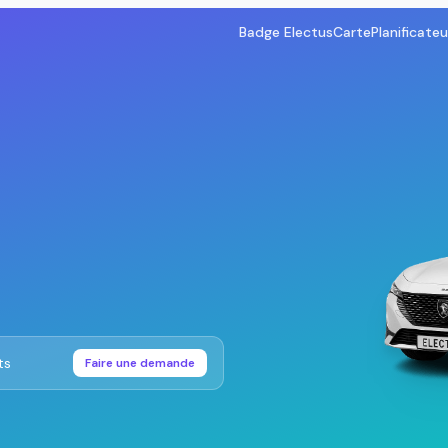
Badge Electus
Carte
Planificateu
ts
Faire une demande