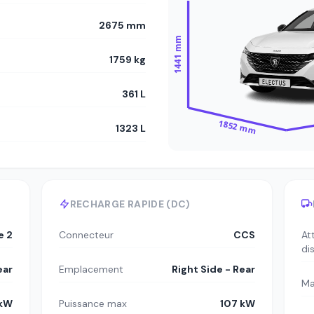
2675 mm
1441 mm
1759 kg
361 L
1852 mm
1323 L
RECHARGE RAPIDE (DC)
e 2
Connecteur
CCS
At
di
ear
Emplacement
Right Side - Rear
Ma
 kW
Puissance max
107 kW