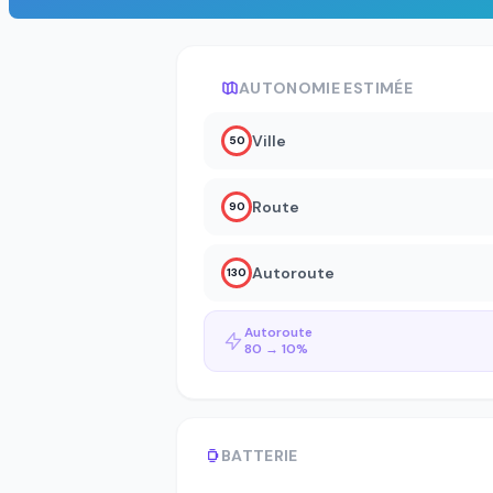
AUTONOMIE ESTIMÉE
Ville
50
Route
90
Autoroute
130
Autoroute
80 → 10%
BATTERIE