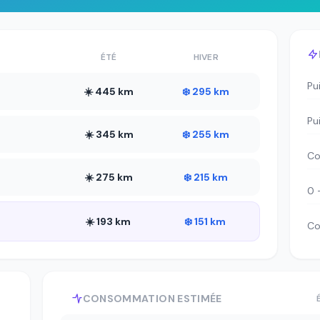
ÉTÉ
HIVER
Pu
☀️ 445 km
❄️ 295 km
Pu
☀️ 345 km
❄️ 255 km
Co
☀️ 275 km
❄️ 215 km
0 
☀️ 193 km
❄️ 151 km
Co
CONSOMMATION ESTIMÉE