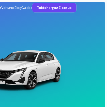
r
Voitures
Blog
Guides
Téléchargez Electus