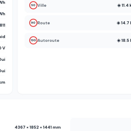
Wh
Ville
☀️ 11.
50
kWh
Route
☀️ 14.
90
11
uid
Autoroute
☀️ 18.
130
 V
Oui
Oui
 km
4367 × 1852 × 1441 mm