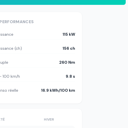
PERFORMANCES
issance
115 kW
issance (ch)
156 ch
uple
260 Nm
– 100 km/h
9.8 s
nso réelle
16.9 kWh/100 km
ÉTÉ
HIVER