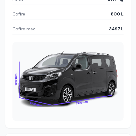
Coffre
800 L
Coffre max
3497 L
1890 mm
5306 mm
1920 mm