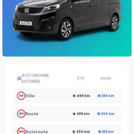
AUTONOMIE
ÉTÉ
HIVER
ESTIMÉE
Ville
☀️ 395 km
❄️ 285 km
50
Route
☀️ 295 km
❄️ 230 km
90
Autoroute
☀️ 230 km
❄️ 185 km
130