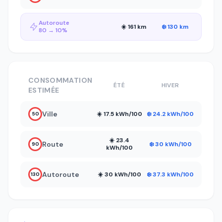
Autoroute
☀️ 161 km
❄️ 130 km
80 → 10%
CONSOMMATION
ÉTÉ
HIVER
ESTIMÉE
Ville
☀️ 17.5 kWh/100
❄️ 24.2 kWh/100
50
☀️ 23.4
Route
❄️ 30 kWh/100
90
kWh/100
Autoroute
☀️ 30 kWh/100
❄️ 37.3 kWh/100
130