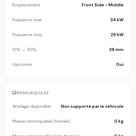
Emplacement
Front Side - Middle
Puissance max
34 kW
Puissance moy.
29 kW
10% → 80%
38 min
Optionnel
Oui
REMORQUAGE
Attelage disponible
Non supporté par le véhicule
Masse remorquable (freinée)
0 kg
Masse remorquable (non freinée)
0 kg