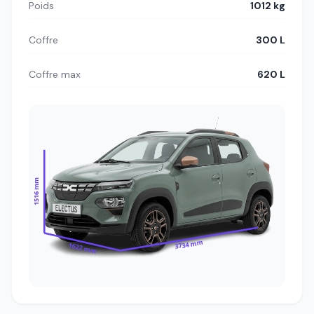
Poids
1012 kg
Coffre
300 L
Coffre max
620 L
1516 mm
3734 mm
1622 mm