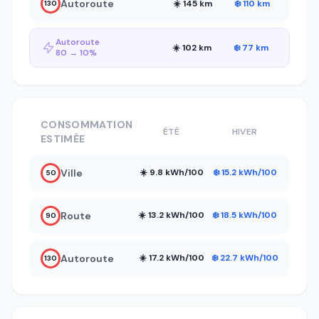
Autoroute
☀️ 145 km
❄️ 110 km
130
Autoroute
☀️ 102 km
❄️ 77 km
80 → 10%
CONSOMMATION
ÉTÉ
HIVER
ESTIMÉE
Ville
☀️ 9.8 kWh/100
❄️ 15.2 kWh/100
50
Route
☀️ 13.2 kWh/100
❄️ 18.5 kWh/100
90
Autoroute
☀️ 17.2 kWh/100
❄️ 22.7 kWh/100
130