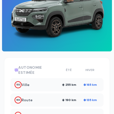
AUTONOMIE
ÉTÉ
HIVER
ESTIMÉE
Ville
☀️ 255 km
❄️ 165 km
50
Route
☀️ 190 km
❄️ 135 km
90