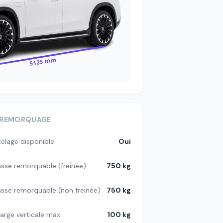
5125 mm
REMORQUAGE
telage disponible
Oui
sse remorquable (freinée)
750 kg
sse remorquable (non freinée)
750 kg
arge verticale max
100 kg