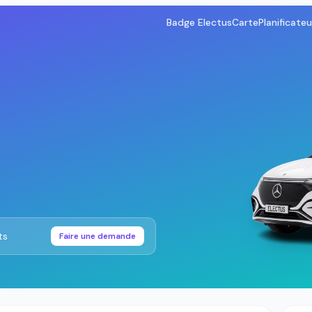
Badge Electus
Carte
Planificateu
ts
Faire une demande