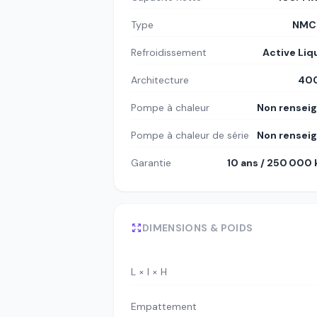
Type
NMC8
Refroidissement
Active Liq
Architecture
400
Pompe à chaleur
Non rensei
Pompe à chaleur de série
Non rensei
Garantie
10 ans / 250 000
DIMENSIONS & POIDS
L × l × H
Empattement