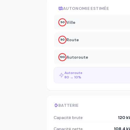
AUTONOMIE ESTIMÉE
Ville
50
Route
90
Autoroute
130
Autoroute
80 → 10%
BATTERIE
Capacité brute
120 
Capacité nette
108.4 