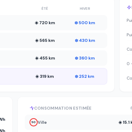
ÉTÉ
HIVER
Pu
☀️ 720 km
❄️ 500 km
Pu
☀️ 565 km
❄️ 430 km
Co
☀️ 455 km
❄️ 360 km
0 
☀️ 319 km
❄️ 252 km
Co
CONSOMMATION ESTIMÉE
kWh
Ville
☀️ 15.
50
kWh