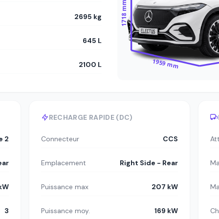
1718 mm
2695 kg
645 L
1959 mm
2100 L
RECHARGE RAPIDE (DC)
e 2
Connecteur
CCS
At
ear
Emplacement
Right Side - Rear
Ma
 kW
Puissance max
207 kW
Ma
3
Puissance moy.
169 kW
Ch