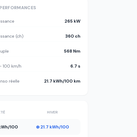
PERFORMANCES
issance
265 kW
issance (ch)
360 ch
uple
568 Nm
– 100 km/h
6.7 s
nso réelle
21.7 kWh/100 km
ÉTÉ
HIVER
1 kWh/100
❄️ 21.7 kWh/100