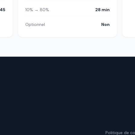
h45
10% → 80%
28 min
Optionnel
Non
.
Politique de co