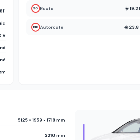
Route
☀️ 19.
90
11
uid
Autoroute
☀️ 23.
130
 V
gné
gné
 km
5125 × 1959 × 1718 mm
3210 mm