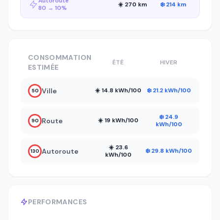
Autoroute
☀️ 270 km
❄️ 214 km
80 → 10%
CONSOMMATION
ÉTÉ
HIVER
ESTIMÉE
Ville
☀️ 14.8 kWh/100
❄️ 21.2 kWh/100
50
❄️ 24.9
Route
☀️ 19 kWh/100
90
kWh/100
☀️ 23.6
Autoroute
❄️ 29.8 kWh/100
130
kWh/100
PERFORMANCES