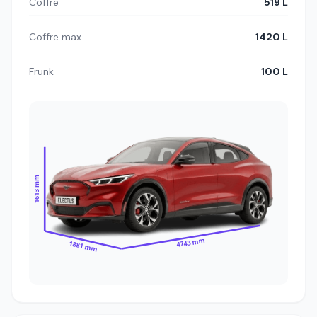
Coffre
519 L
Coffre max
1420 L
Frunk
100 L
1613 mm
4743 mm
1881 mm