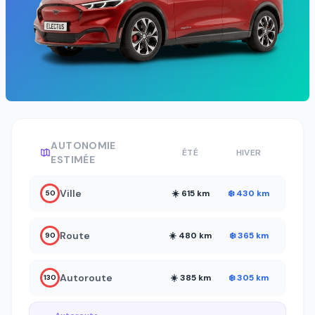
AUTONOMIE
ÉTÉ
HIVER
ESTIMÉE
Ville
☀️ 615 km
❄️ 430 km
50
Route
☀️ 480 km
❄️ 365 km
90
Autoroute
☀️ 385 km
❄️ 305 km
130