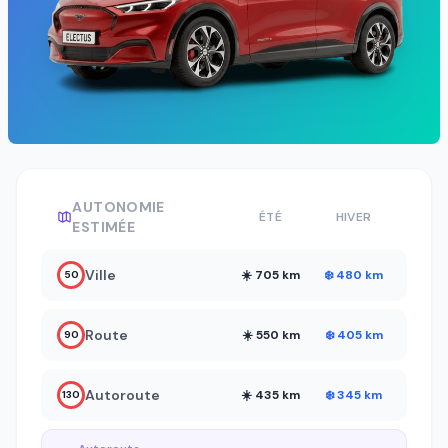
AUTONOMIE
ÉTÉ
HIVER
ESTIMÉE
Ville
☀️ 705 km
❄️ 480 km
50
Route
☀️ 550 km
❄️ 405 km
90
Autoroute
☀️ 435 km
❄️ 345 km
130