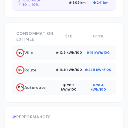
Autoroute
☀️ 305 km
❄️ 241 km
80 → 10%
CONSOMMATION
ÉTÉ
HIVER
ESTIMÉE
Ville
☀️ 12.9 kWh/100
❄️ 19 kWh/100
50
Route
☀️ 16.5 kWh/100
❄️ 22.5 kWh/100
90
☀️ 20.9
❄️ 26.4
Autoroute
130
kWh/100
kWh/100
PERFORMANCES