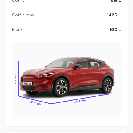
Coffre
519 L
Coffre max
1420 L
Frunk
100 L
1624 mm
4713 mm
1881 mm