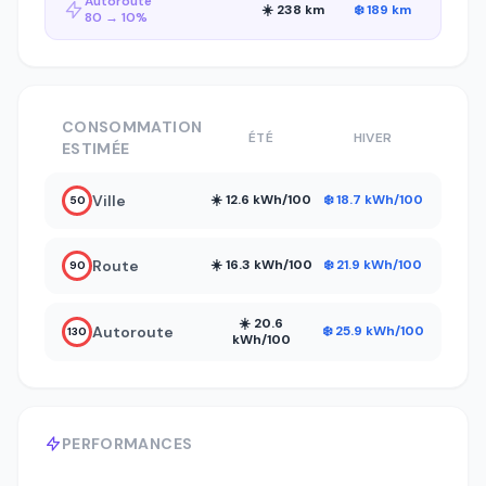
Autoroute
☀️ 238 km
❄️ 189 km
80 → 10%
CONSOMMATION
ÉTÉ
HIVER
ESTIMÉE
Ville
☀️ 12.6 kWh/100
❄️ 18.7 kWh/100
50
Route
☀️ 16.3 kWh/100
❄️ 21.9 kWh/100
90
☀️ 20.6
Autoroute
❄️ 25.9 kWh/100
130
kWh/100
PERFORMANCES