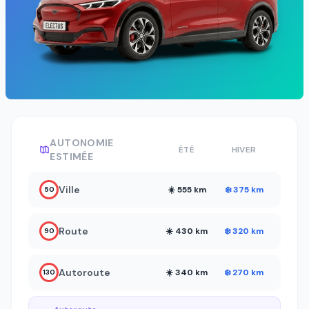
AUTONOMIE
ÉTÉ
HIVER
ESTIMÉE
Ville
☀️ 555 km
❄️ 375 km
50
Route
☀️ 430 km
❄️ 320 km
90
Autoroute
☀️ 340 km
❄️ 270 km
130