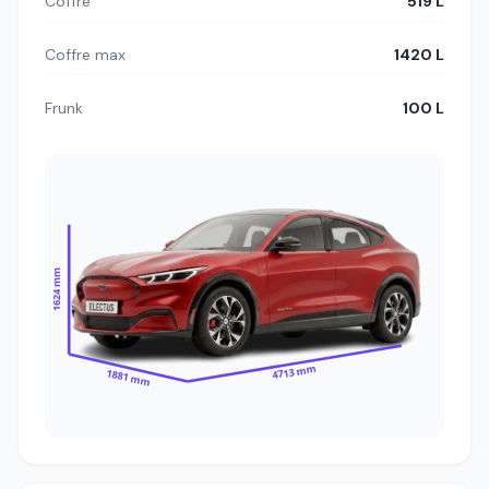
Coffre
519 L
Coffre max
1420 L
Frunk
100 L
1624 mm
4713 mm
1881 mm