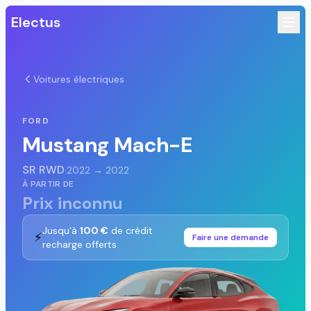
Electus
Voitures électriques
FORD
Mustang Mach-E
SR RWD
·
2022 → 2022
À PARTIR DE
Prix inconnu
Jusqu'à
100 €
de crédit
⚡
Faire une demande
recharge offerts