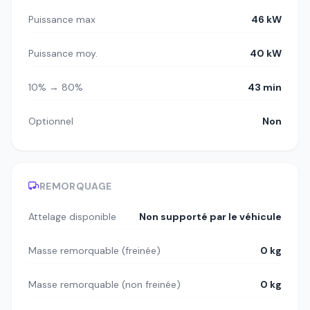
Puissance max
46 kW
Puissance moy.
40 kW
10% → 80%
43 min
Optionnel
Non
REMORQUAGE
Attelage disponible
Non supporté par le véhicule
Masse remorquable (freinée)
0 kg
Masse remorquable (non freinée)
0 kg