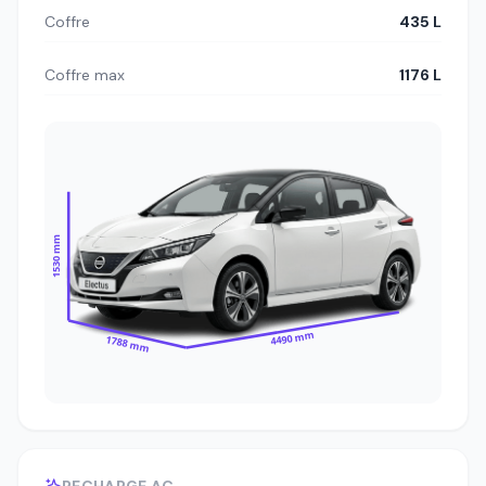
Coffre
435 L
Coffre max
1176 L
1530 mm
4490 mm
1788 mm
RECHARGE AC