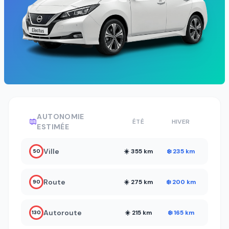
AUTONOMIE
ÉTÉ
HIVER
ESTIMÉE
Ville
☀️ 355 km
❄️ 235 km
50
Route
☀️ 275 km
❄️ 200 km
90
Autoroute
☀️ 215 km
❄️ 165 km
130