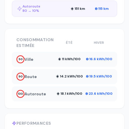
Autoroute
☀️ 151 km
❄️ 115 km
80 → 10%
CONSOMMATION
ÉTÉ
HIVER
ESTIMÉE
Ville
☀️ 11 kWh/100
❄️ 16.6 kWh/100
50
Route
☀️ 14.2 kWh/100
❄️ 19.5 kWh/100
90
Autoroute
☀️ 18.1 kWh/100
❄️ 23.6 kWh/100
130
PERFORMANCES