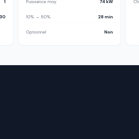
1
Puissance moy.
74 kW
Ch
30
10% → 80%
28 min
Optionnel
Non
.