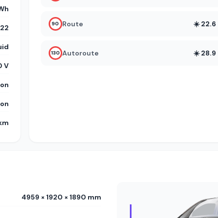
kWh
Route
☀️ 22.
90
22
uid
Autoroute
☀️ 28.
130
 V
on
on
 km
4959 × 1920 × 1890 mm