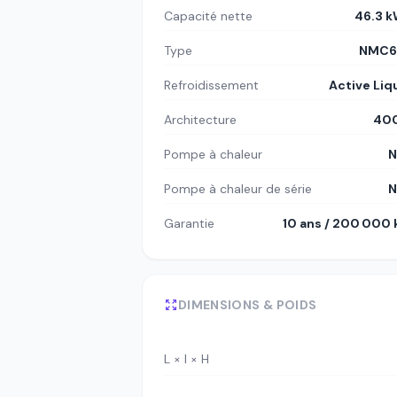
Capacité nette
46.3 
Type
NMC6
Refroidissement
Active Liq
Architecture
400
Pompe à chaleur
N
Pompe à chaleur de série
N
Garantie
10 ans / 200 000
DIMENSIONS & POIDS
L × l × H