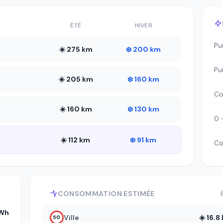
ÉTÉ
HIVER
Pu
☀️ 275 km
❄️ 200 km
Pu
☀️ 205 km
❄️ 160 km
Co
☀️ 160 km
❄️ 130 km
0 
☀️ 112 km
❄️ 91 km
Co
CONSOMMATION ESTIMÉE
Wh
Ville
☀️ 16.
50