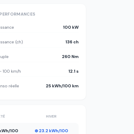
PERFORMANCES
issance
100 kW
issance (ch)
136 ch
uple
260 Nm
– 100 km/h
12.1 s
nso réelle
25 kWh/100 km
ÉTÉ
HIVER
8 kWh/100
❄️ 23.2 kWh/100