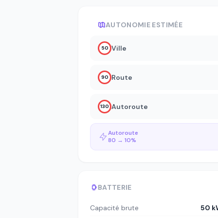
AUTONOMIE ESTIMÉE
Ville
50
Route
90
Autoroute
130
Autoroute
80 → 10%
BATTERIE
Capacité brute
50 k