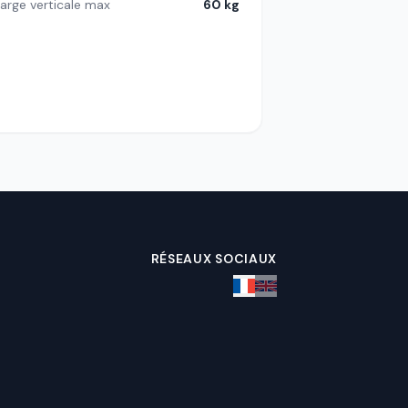
arge verticale max
60 kg
RÉSEAUX SOCIAUX