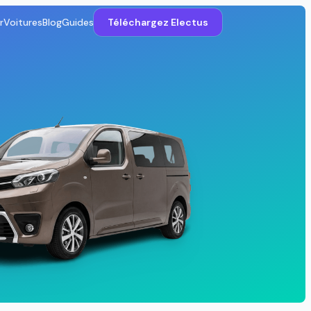
r
Voitures
Blog
Guides
Téléchargez Electus