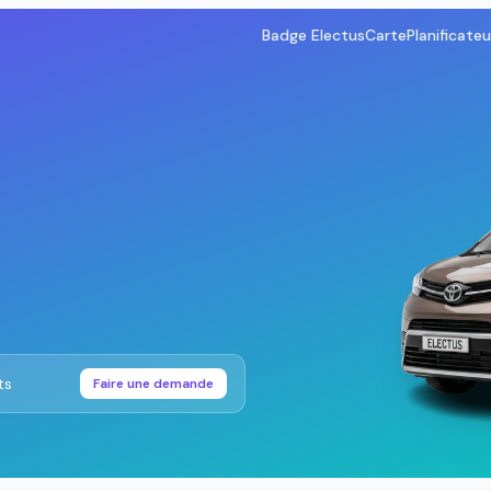
Badge Electus
Carte
Planificateu
ts
Faire une demande