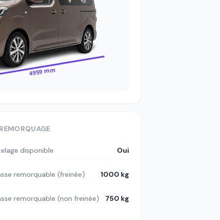
4959 mm
REMORQUAGE
telage disponible
Oui
sse remorquable (freinée)
1000 kg
sse remorquable (non freinée)
750 kg