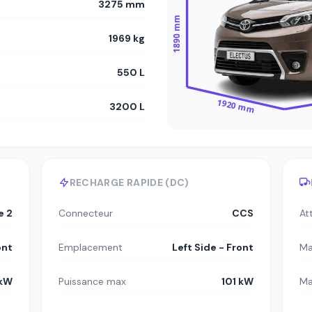
3275 mm
1890 mm
1969 kg
550 L
1920 mm
3200 L
RECHARGE RAPIDE (DC)
e 2
Connecteur
CCS
At
ont
Emplacement
Left Side - Front
Ma
 kW
Puissance max
101 kW
Ma