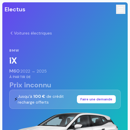
Electus
Voitures électriques
BMW
iX
M60
·
2022 → 2025
À PARTIR DE
Prix inconnu
Jusqu'à
100 €
de crédit
⚡
Faire une demande
recharge offerts