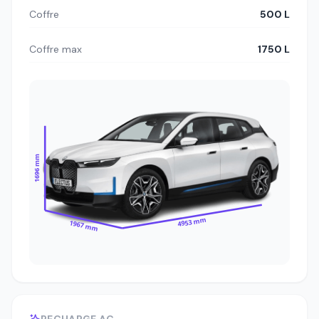
Coffre
500 L
Coffre max
1750 L
1696 mm
4953 mm
1967 mm