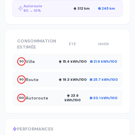
Autoroute
☀️ 312 km
❄️ 245 km
80 → 10%
CONSOMMATION
ÉTÉ
HIVER
ESTIMÉE
Ville
☀️ 15.4 kWh/100
❄️ 21.9 kWh/100
50
Route
☀️ 19.3 kWh/100
❄️ 25.7 kWh/100
90
☀️ 23.6
Autoroute
❄️ 30.1 kWh/100
130
kWh/100
PERFORMANCES