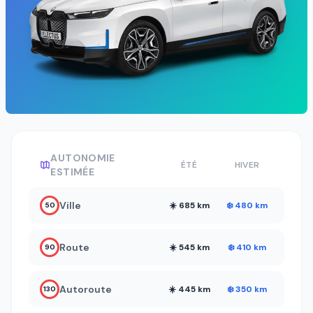
AUTONOMIE
ÉTÉ
HIVER
ESTIMÉE
Ville
☀️ 685 km
❄️ 480 km
50
Route
☀️ 545 km
❄️ 410 km
90
Autoroute
☀️ 445 km
❄️ 350 km
130