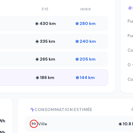
ÉTÉ
HIVER
Pu
☀️ 430 km
❄️ 280 km
Pu
☀️ 335 km
❄️ 240 km
Co
☀️ 265 km
❄️ 205 km
0 
☀️ 186 km
❄️ 144 km
Co
CONSOMMATION ESTIMÉE
Wh
Ville
☀️ 10.
50
kWh