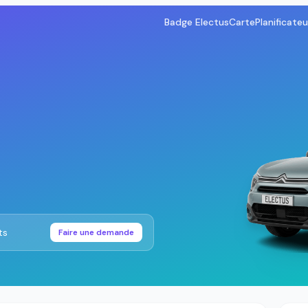
Badge Electus
Carte
Planificateu
ts
Faire une demande