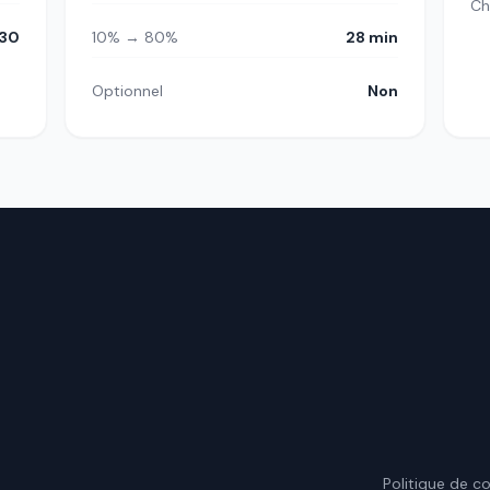
Ch
30
10% → 80%
28 min
Optionnel
Non
.
Politique de co