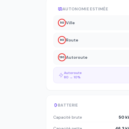
AUTONOMIE ESTIMÉE
Ville
50
Route
90
Autoroute
130
Autoroute
80 → 10%
BATTERIE
Capacité brute
50 k
Capacité nette
46.3 