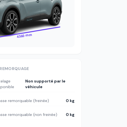
4360 mm
REMORQUAGE
telage
Non supporté par le
sponible
véhicule
sse remorquable (freinée)
0 kg
sse remorquable (non freinée)
0 kg