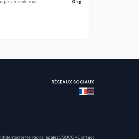
arge verticale max
0 kg
RÉSEAUX SOCIAUX
nfidentialité
Mentions légales
CGU
CGV
Contact