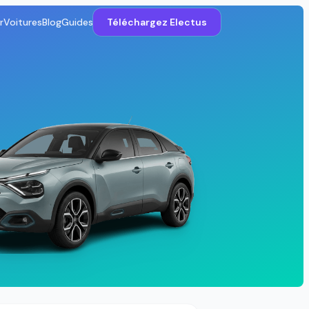
r
Voitures
Blog
Guides
Téléchargez Electus