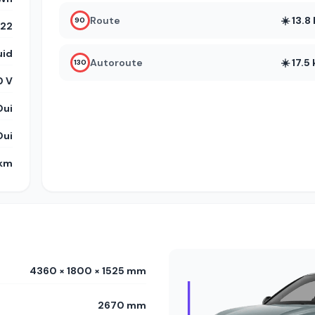
Route
☀️ 13.
90
22
uid
Autoroute
☀️ 17.
130
 V
Oui
Oui
 km
4360 × 1800 × 1525 mm
2670 mm