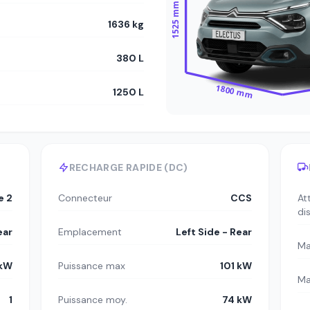
1525 mm
1636 kg
380 L
1800 mm
1250 L
RECHARGE RAPIDE (DC)
e 2
Connecteur
CCS
At
di
ear
Emplacement
Left Side - Rear
Ma
 kW
Puissance max
101 kW
Ma
1
Puissance moy.
74 kW