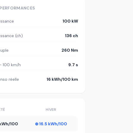
PERFORMANCES
issance
100 kW
issance (ch)
136 ch
uple
260 Nm
– 100 km/h
9.7 s
nso réelle
16 kWh/100 km
ÉTÉ
HIVER
8 kWh/100
❄️ 16.5 kWh/100