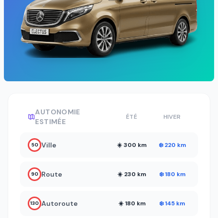
AUTONOMIE
ÉTÉ
HIVER
ESTIMÉE
Ville
☀️ 300 km
❄️ 220 km
50
Route
☀️ 230 km
❄️ 180 km
90
Autoroute
☀️ 180 km
❄️ 145 km
130