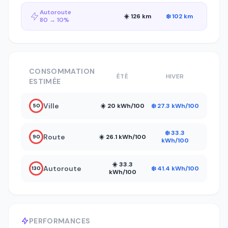
Autoroute
☀️ 126 km
❄️ 102 km
80 → 10%
CONSOMMATION
ÉTÉ
HIVER
ESTIMÉE
Ville
☀️ 20 kWh/100
❄️ 27.3 kWh/100
50
❄️ 33.3
Route
☀️ 26.1 kWh/100
90
kWh/100
☀️ 33.3
Autoroute
❄️ 41.4 kWh/100
130
kWh/100
PERFORMANCES