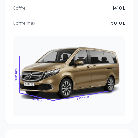
Coffre
1410 L
Coffre max
5010 L
1901 mm
5370 mm
1928 mm