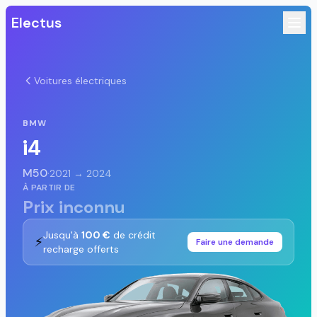
Electus
Voitures électriques
BMW
i4
M50
·
2021 → 2024
À PARTIR DE
Prix inconnu
Jusqu'à
100 €
de crédit
⚡
Faire une demande
recharge offerts