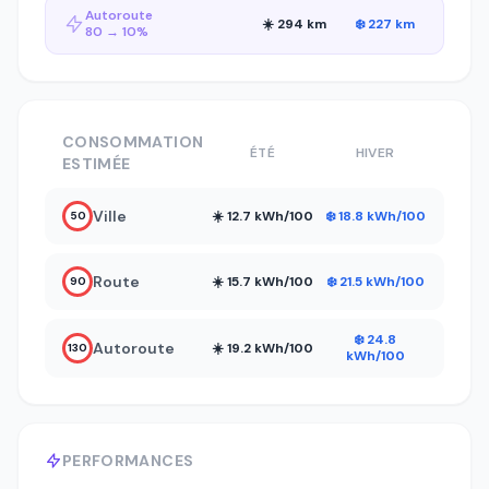
Autoroute
☀️ 294 km
❄️ 227 km
80 → 10%
CONSOMMATION
ÉTÉ
HIVER
ESTIMÉE
Ville
☀️ 12.7 kWh/100
❄️ 18.8 kWh/100
50
Route
☀️ 15.7 kWh/100
❄️ 21.5 kWh/100
90
❄️ 24.8
Autoroute
☀️ 19.2 kWh/100
130
kWh/100
PERFORMANCES