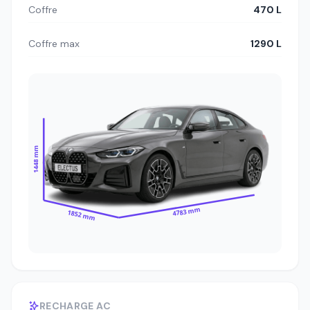
Coffre
470 L
Coffre max
1290 L
1448 mm
4783 mm
1852 mm
RECHARGE AC