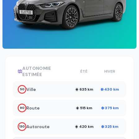
AUTONOMIE
ÉTÉ
HIVER
ESTIMÉE
Ville
☀️ 635 km
❄️ 430 km
50
Route
☀️ 515 km
❄️ 375 km
90
Autoroute
☀️ 420 km
❄️ 325 km
130