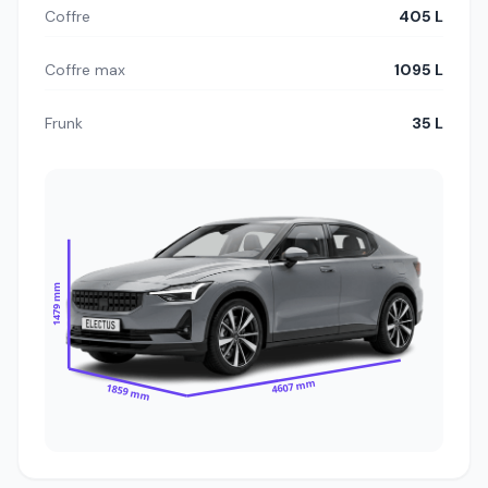
Coffre
405 L
Coffre max
1095 L
Frunk
35 L
1479 mm
4607 mm
1859 mm