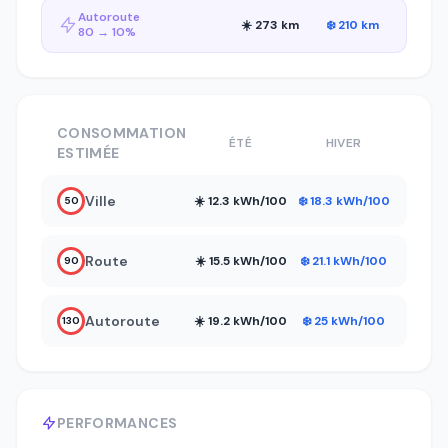
Autoroute
☀️ 273 km
❄️ 210 km
80 → 10%
CONSOMMATION
ÉTÉ
HIVER
ESTIMÉE
Ville
☀️ 12.3 kWh/100
❄️ 18.3 kWh/100
50
Route
☀️ 15.5 kWh/100
❄️ 21.1 kWh/100
90
Autoroute
☀️ 19.2 kWh/100
❄️ 25 kWh/100
130
PERFORMANCES