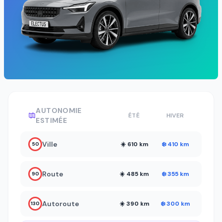
AUTONOMIE
ÉTÉ
HIVER
ESTIMÉE
Ville
☀️ 610 km
❄️ 410 km
50
Route
☀️ 485 km
❄️ 355 km
90
Autoroute
☀️ 390 km
❄️ 300 km
130