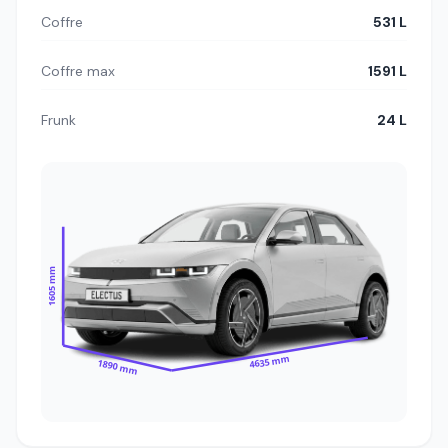
Coffre
531 L
Coffre max
1591 L
Frunk
24 L
1605 mm
4635 mm
1890 mm