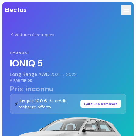
Electus
Voitures électriques
HYUNDAI
IONIQ 5
Long Range AWD
·
2021 → 2022
À PARTIR DE
Prix inconnu
Jusqu'à
100 €
de crédit
⚡
Faire une demande
recharge offerts