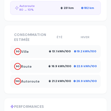
Autoroute
☀️ 231 km
❄️ 182 km
80 → 10%
CONSOMMATION
ÉTÉ
HIVER
ESTIMÉE
Ville
☀️ 13.1 kWh/100
❄️ 19.2 kWh/100
50
Route
☀️ 16.9 kWh/100
❄️ 22.6 kWh/100
90
Autoroute
☀️ 21.2 kWh/100
❄️ 26.9 kWh/100
130
PERFORMANCES