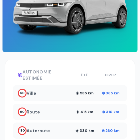
AUTONOMIE
ÉTÉ
HIVER
ESTIMÉE
Ville
☀️ 535 km
❄️ 365 km
50
Route
☀️ 415 km
❄️ 310 km
90
Autoroute
☀️ 330 km
❄️ 260 km
130