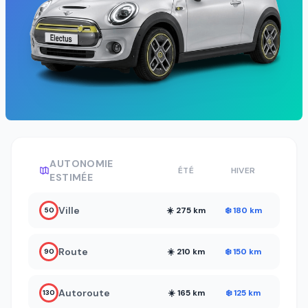
AUTONOMIE
ÉTÉ
HIVER
ESTIMÉE
Ville
☀️ 275 km
❄️ 180 km
50
Route
☀️ 210 km
❄️ 150 km
90
Autoroute
☀️ 165 km
❄️ 125 km
130