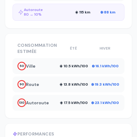
Autoroute
☀️ 115 km
❄️ 88 km
80 → 10%
CONSOMMATION
ÉTÉ
HIVER
ESTIMÉE
Ville
☀️ 10.5 kWh/100
❄️ 16.1 kWh/100
50
Route
☀️ 13.8 kWh/100
❄️ 19.3 kWh/100
90
Autoroute
☀️ 17.5 kWh/100
❄️ 23.1 kWh/100
130
PERFORMANCES