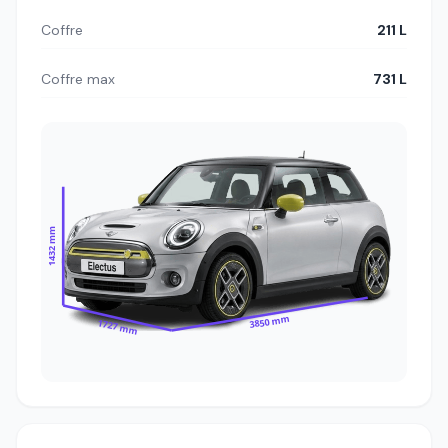
Coffre
211 L
Coffre max
731 L
1432 mm
3850 mm
1727 mm