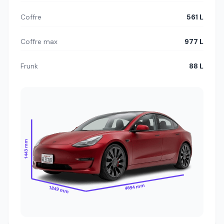
Coffre
561 L
Coffre max
977 L
Frunk
88 L
1443 mm
4694 mm
1849 mm