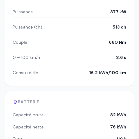
Puissance
377 kW
Puissance (ch)
513 ch
Couple
660 Nm
0 – 100 km/h
3.6 s
Conso réelle
16.2 kWh/100 km
BATTERIE
Capacité brute
82 kWh
Capacité nette
76 kWh