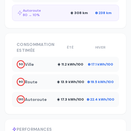
Autoroute
☀️ 308 km
❄️ 238 km
80 → 10%
CONSOMMATION
ÉTÉ
HIVER
ESTIMÉE
Ville
☀️ 11.2 kWh/100
❄️ 17.1 kWh/100
50
Route
☀️ 13.9 kWh/100
❄️ 19.5 kWh/100
90
Autoroute
☀️ 17.3 kWh/100
❄️ 22.4 kWh/100
130
PERFORMANCES