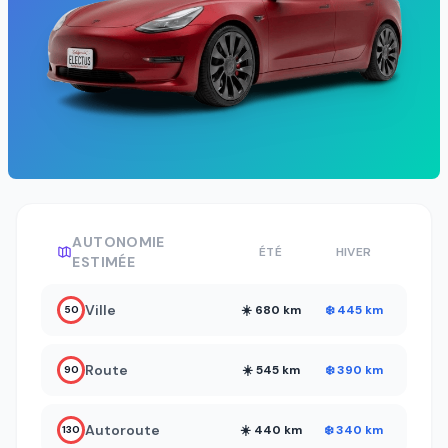
AUTONOMIE
ÉTÉ
HIVER
ESTIMÉE
Ville
☀️ 680 km
❄️ 445 km
50
Route
☀️ 545 km
❄️ 390 km
90
Autoroute
☀️ 440 km
❄️ 340 km
130