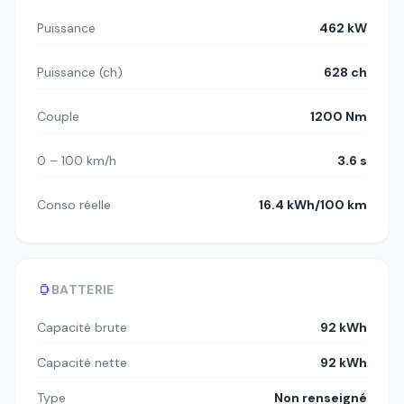
Puissance
462 kW
Puissance (ch)
628 ch
Couple
1200 Nm
0 – 100 km/h
3.6 s
Conso réelle
16.4 kWh/100 km
BATTERIE
Capacité brute
92 kWh
Capacité nette
92 kWh
Type
Non renseigné