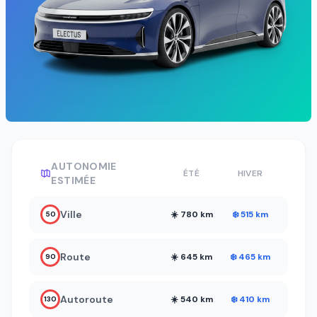
AUTONOMIE
ÉTÉ
HIVER
ESTIMÉE
Ville
☀️ 780 km
❄️ 515 km
50
Route
☀️ 645 km
❄️ 465 km
90
Autoroute
☀️ 540 km
❄️ 410 km
130