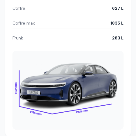
Coffre
627 L
Coffre max
1835 L
Frunk
283 L
1409 mm
4975 mm
1936 mm