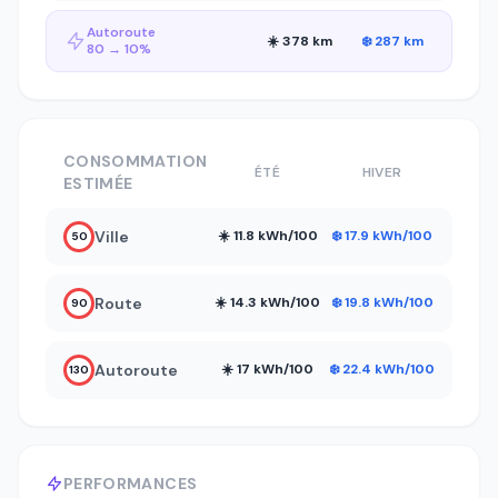
Autoroute
☀️ 378 km
❄️ 287 km
80 → 10%
CONSOMMATION
ÉTÉ
HIVER
ESTIMÉE
Ville
☀️ 11.8 kWh/100
❄️ 17.9 kWh/100
50
Route
☀️ 14.3 kWh/100
❄️ 19.8 kWh/100
90
Autoroute
☀️ 17 kWh/100
❄️ 22.4 kWh/100
130
PERFORMANCES