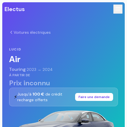
Electus
Voitures électriques
LUCID
Air
Touring
·
2023 → 2024
À PARTIR DE
Prix inconnu
Jusqu'à
100 €
de crédit
⚡
Faire une demande
recharge offerts