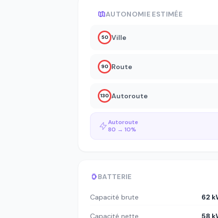
AUTONOMIE ESTIMÉE
Ville
50
Route
90
Autoroute
130
Autoroute
80 → 10%
BATTERIE
Capacité brute
62 
Capacité nette
58 