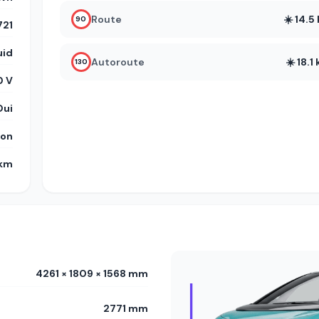
Route
☀️ 14.
90
21
uid
Autoroute
☀️ 18.
130
 V
Oui
on
 km
4261 × 1809 × 1568 mm
2771 mm