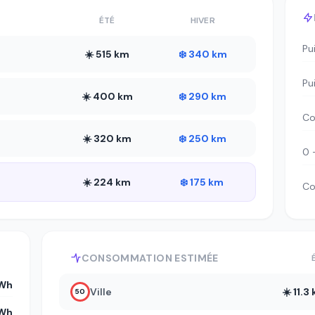
ÉTÉ
HIVER
Pu
☀️ 515 km
❄️ 340 km
Pu
☀️ 400 km
❄️ 290 km
Co
☀️ 320 km
❄️ 250 km
0 
☀️ 224 km
❄️ 175 km
Co
CONSOMMATION ESTIMÉE
kWh
Ville
☀️ 11.
50
kWh