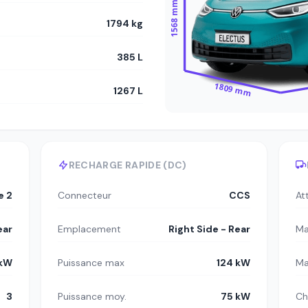
1568 mm
1794 kg
385 L
1809 mm
1267 L
RECHARGE RAPIDE (DC)
e 2
Connecteur
CCS
At
ear
Emplacement
Right Side - Rear
Ma
 kW
Puissance max
124 kW
Ma
3
Puissance moy.
75 kW
Ch