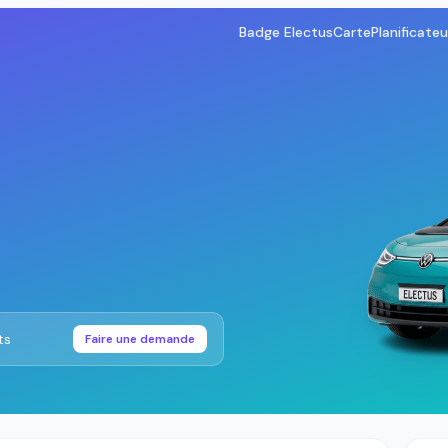
Badge Electus
Carte
Planificateu
ts
Faire une demande