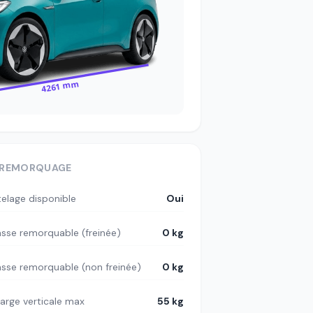
4261 mm
REMORQUAGE
telage disponible
Oui
sse remorquable (freinée)
0 kg
sse remorquable (non freinée)
0 kg
arge verticale max
55 kg