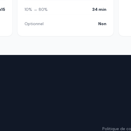
h15
10% → 80%
34 min
Optionnel
Non
.
Politique de co