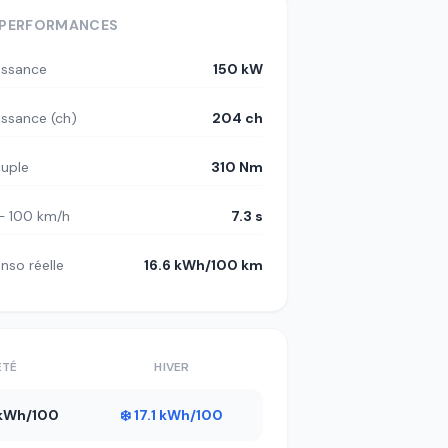
PERFORMANCES
issance
150 kW
issance (ch)
204 ch
uple
310 Nm
– 100 km/h
7.3 s
nso réelle
16.6 kWh/100 km
ÉTÉ
HIVER
3 kWh/100
❄️ 17.1 kWh/100