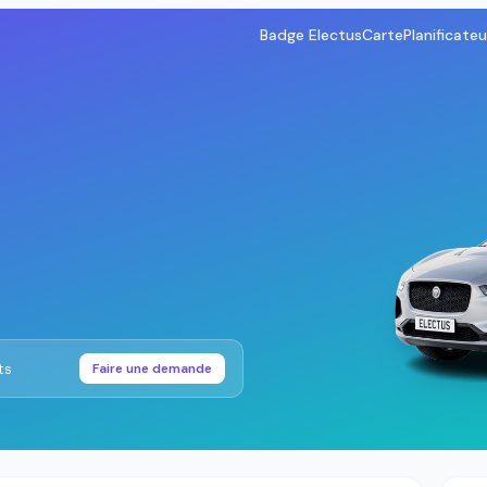
Badge Electus
Carte
Planificateu
ts
Faire une demande