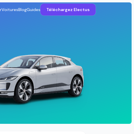
r
Voitures
Blog
Guides
Téléchargez Electus