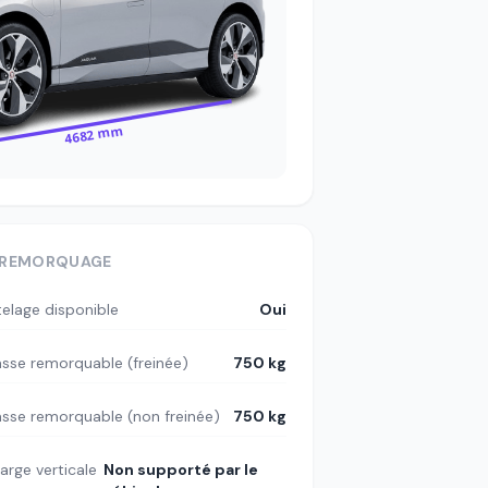
4682 mm
REMORQUAGE
telage disponible
Oui
sse remorquable (freinée)
750 kg
sse remorquable (non freinée)
750 kg
arge verticale
Non supporté par le