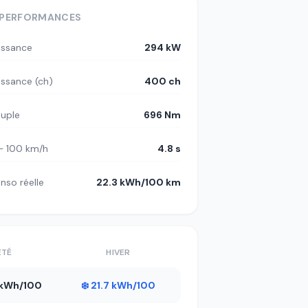
PERFORMANCES
issance
294 kW
issance (ch)
400 ch
uple
696 Nm
– 100 km/h
4.8 s
nso réelle
22.3 kWh/100 km
ÉTÉ
HIVER
3 kWh/100
❄️ 21.7 kWh/100