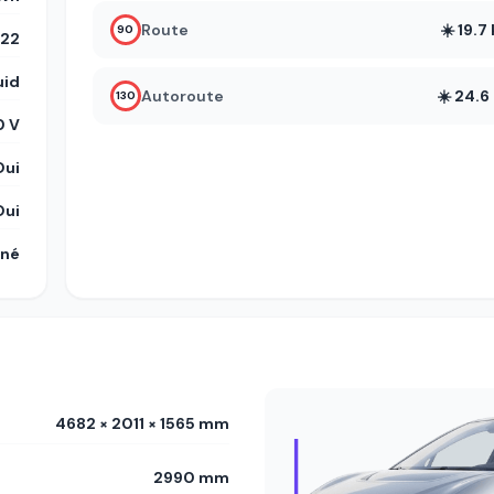
Route
☀️ 19.
90
22
uid
Autoroute
☀️ 24.
130
 V
Oui
Oui
gné
4682 × 2011 × 1565 mm
2990 mm