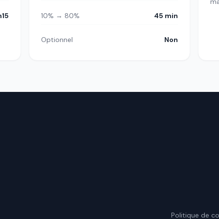
m
h15
10% → 80%
45 min
Optionnel
Non
.
Politique de co