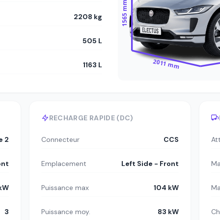
1565 mm
2208 kg
505 L
2011 mm
1163 L
RECHARGE RAPIDE (DC)
e 2
Connecteur
CCS
At
ont
Emplacement
Left Side - Front
Ma
 kW
Puissance max
104 kW
Ma
3
Puissance moy.
83 kW
Ch