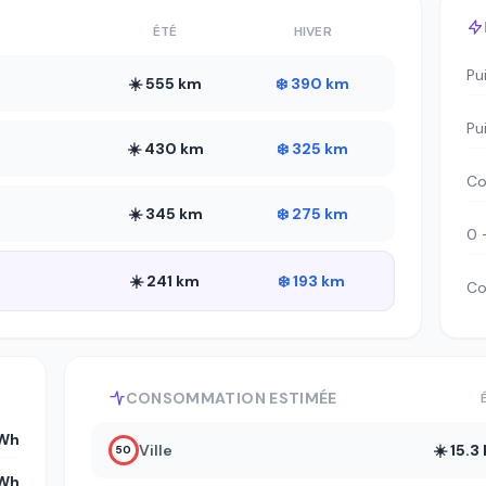
ÉTÉ
HIVER
Pu
☀️ 555 km
❄️ 390 km
Pu
☀️ 430 km
❄️ 325 km
Co
☀️ 345 km
❄️ 275 km
0 
☀️ 241 km
❄️ 193 km
Co
CONSOMMATION ESTIMÉE
Wh
Ville
☀️ 15.
50
kWh