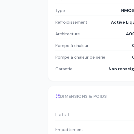
Type
NMC6
Refroidissement
Active Liq
Architecture
400
Pompe à chaleur
Pompe à chaleur de série
Garantie
Non rensei
DIMENSIONS & POIDS
L × l × H
Empattement