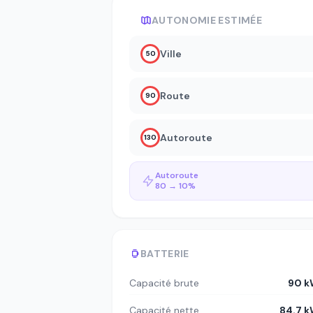
AUTONOMIE ESTIMÉE
Ville
50
Route
90
Autoroute
130
Autoroute
80 → 10%
BATTERIE
Capacité brute
90 k
Capacité nette
84.7 