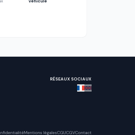
ax
véhicule
RÉSEAUX SOCIAUX
nfidentialité
Mentions légales
CGU
CGV
Contact