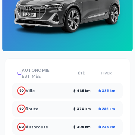
AUTONOMIE
ÉTÉ
HIVER
ESTIMÉE
Ville
☀️ 465 km
❄️ 335 km
50
Route
☀️ 370 km
❄️ 285 km
90
Autoroute
☀️ 305 km
❄️ 245 km
130