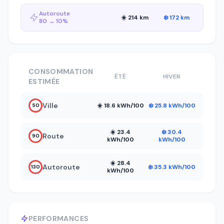
Autoroute
☀️ 214 km
❄️ 172 km
80 → 10%
CONSOMMATION
ÉTÉ
HIVER
ESTIMÉE
Ville
☀️ 18.6 kWh/100
❄️ 25.8 kWh/100
50
☀️ 23.4
❄️ 30.4
Route
90
kWh/100
kWh/100
☀️ 28.4
Autoroute
❄️ 35.3 kWh/100
130
kWh/100
PERFORMANCES