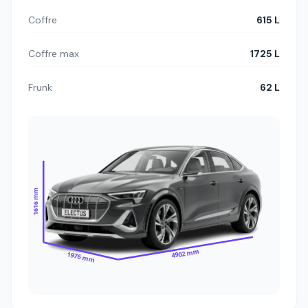
Coffre
615 L
Coffre max
1725 L
Frunk
62 L
1616 mm
4902 mm
1976 mm