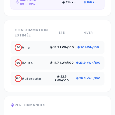
Autoroute
☀️ 214 km
❄️ 168 km
80 → 10%
CONSOMMATION
ÉTÉ
HIVER
ESTIMÉE
Ville
☀️ 13.7 kWh/100
❄️ 20 kWh/100
50
Route
☀️ 17.7 kWh/100
❄️ 23.9 kWh/100
90
☀️ 22.3
Autoroute
❄️ 28.3 kWh/100
130
kWh/100
PERFORMANCES