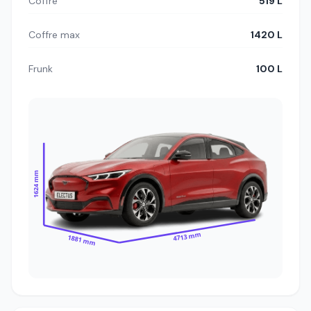
Coffre
519 L
Coffre max
1420 L
Frunk
100 L
1624 mm
4713 mm
1881 mm