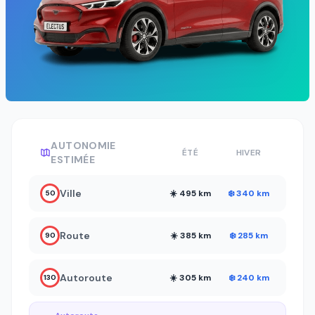
AUTONOMIE
ÉTÉ
HIVER
ESTIMÉE
Ville
☀️ 495 km
❄️ 340 km
50
Route
☀️ 385 km
❄️ 285 km
90
Autoroute
☀️ 305 km
❄️ 240 km
130