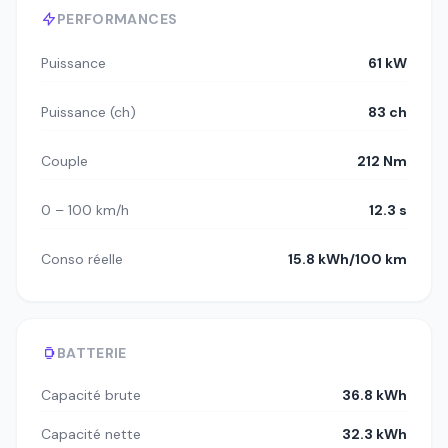
PERFORMANCES
Puissance
61 kW
Puissance (ch)
83 ch
Couple
212 Nm
0 – 100 km/h
12.3 s
Conso réelle
15.8 kWh/100 km
BATTERIE
Capacité brute
36.8 kWh
Capacité nette
32.3 kWh