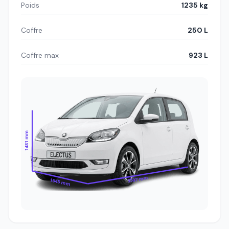
Poids
1235 kg
Coffre
250 L
Coffre max
923 L
1481 mm
3597 mm
1645 mm