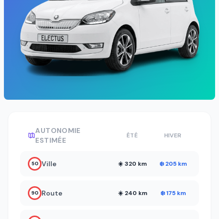
AUTONOMIE
ÉTÉ
HIVER
ESTIMÉE
Ville
☀️ 320 km
❄️ 205 km
50
Route
☀️ 240 km
❄️ 175 km
90