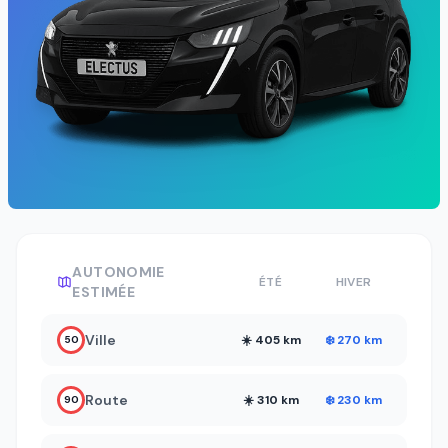
AUTONOMIE
ÉTÉ
HIVER
ESTIMÉE
Ville
☀️ 405 km
❄️ 270 km
50
Route
☀️ 310 km
❄️ 230 km
90