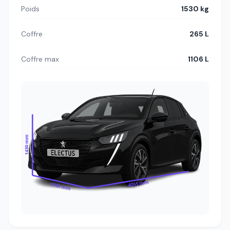
Poids
1530 kg
Coffre
265 L
Coffre max
1106 L
1430 mm
4055 mm
1765 mm