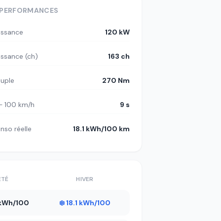
PERFORMANCES
issance
120 kW
issance (ch)
163 ch
uple
270 Nm
– 100 km/h
9 s
nso réelle
18.1 kWh/100 km
ÉTÉ
HIVER
1 kWh/100
❄️ 18.1 kWh/100