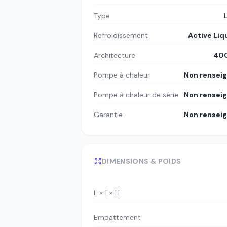
Type
Refroidissement
Active Liq
Architecture
400
Pompe à chaleur
Non rensei
Pompe à chaleur de série
Non rensei
Garantie
Non rensei
DIMENSIONS & POIDS
L × l × H
Empattement