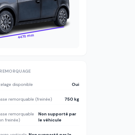
4470 mm
REMORQUAGE
telage disponible
Oui
sse remorquable (freinée)
750 kg
sse remorquable
Non supporté par
on freinée)
le véhicule
arge verticale
Non supporté par le