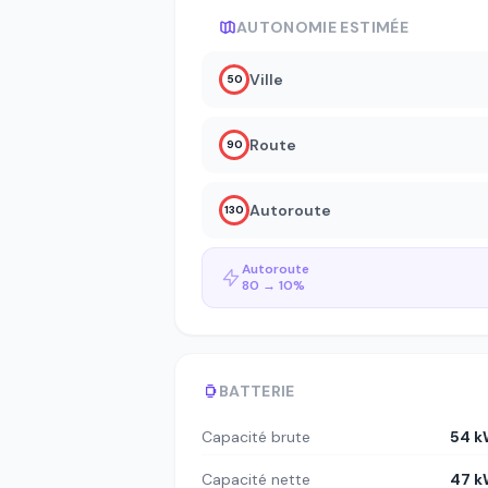
AUTONOMIE ESTIMÉE
Ville
50
Route
90
Autoroute
130
Autoroute
80 → 10%
BATTERIE
Capacité brute
54 k
Capacité nette
47 k