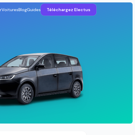
r
Voitures
Blog
Guides
Téléchargez Electus