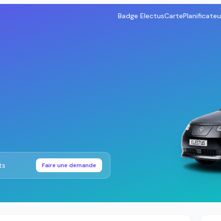
Badge Electus
Carte
Planificateu
ts
Faire une demande