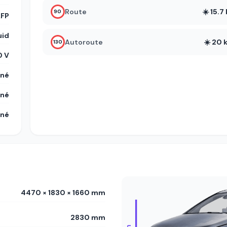
Route
☀️ 15.
90
LFP
uid
Autoroute
☀️ 20
130
 V
gné
gné
gné
4470 × 1830 × 1660 mm
2830 mm