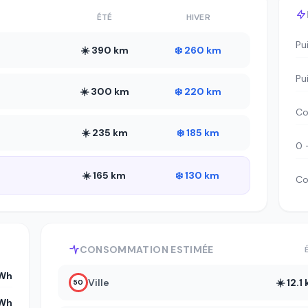
ÉTÉ
HIVER
Pu
☀️ 390 km
❄️ 260 km
Pu
☀️ 300 km
❄️ 220 km
Co
☀️ 235 km
❄️ 185 km
0 
☀️ 165 km
❄️ 130 km
Co
CONSOMMATION ESTIMÉE
Wh
Ville
☀️ 12.
50
Wh