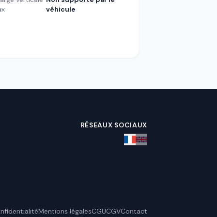
ax
véhicule
RÉSEAUX SOCIAUX
nfidentialité
Mentions légales
CGU
CGV
Contact