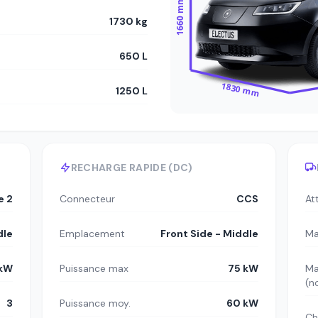
1660 mm
1730 kg
650 L
1830 mm
1250 L
RECHARGE RAPIDE (DC)
e 2
Connecteur
CCS
At
dle
Emplacement
Front Side - Middle
Ma
 kW
Puissance max
75 kW
Ma
(n
3
Puissance moy.
60 kW
Ch