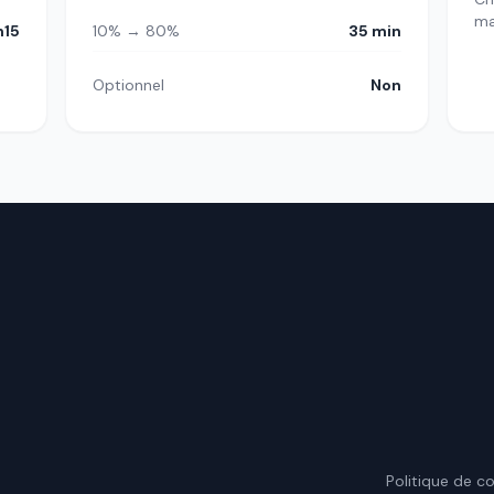
m
h15
10% → 80%
35 min
Optionnel
Non
.
Politique de co