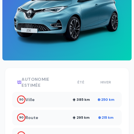
AUTONOMIE
ÉTÉ
HIVER
ESTIMÉE
Ville
☀️ 385 km
❄️ 250 km
50
Route
☀️ 295 km
❄️ 215 km
90