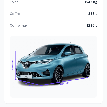
Poids
1548 kg
Coffre
338 L
Coffre max
1225 L
1562 mm
4084 mm
1730 mm