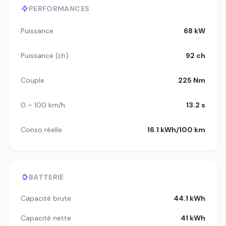
PERFORMANCES
Puissance
68 kW
Puissance (ch)
92 ch
Couple
225 Nm
0 – 100 km/h
13.2 s
Conso réelle
16.1 kWh/100 km
BATTERIE
Capacité brute
44.1 kWh
Capacité nette
41 kWh