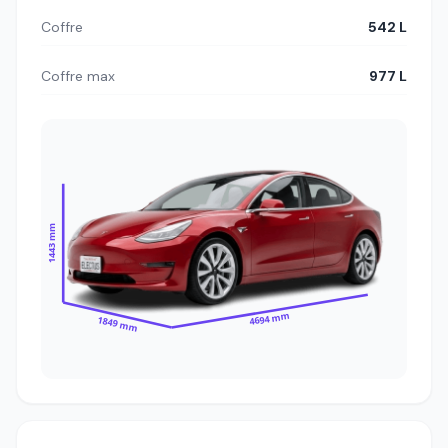
Coffre
542 L
Coffre max
977 L
1443 mm
4694 mm
1849 mm