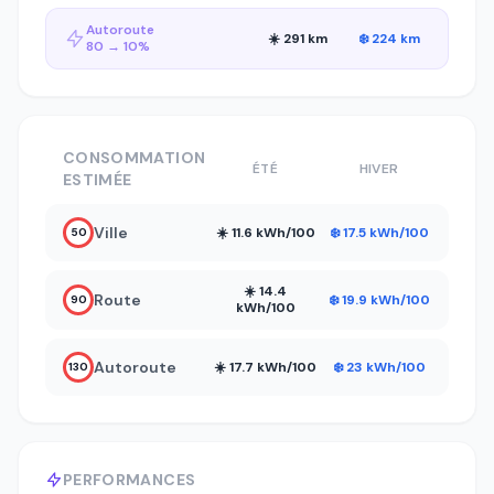
Autoroute
☀️ 291 km
❄️ 224 km
80 → 10%
CONSOMMATION
ÉTÉ
HIVER
ESTIMÉE
Ville
☀️ 11.6 kWh/100
❄️ 17.5 kWh/100
50
☀️ 14.4
Route
❄️ 19.9 kWh/100
90
kWh/100
Autoroute
☀️ 17.7 kWh/100
❄️ 23 kWh/100
130
PERFORMANCES