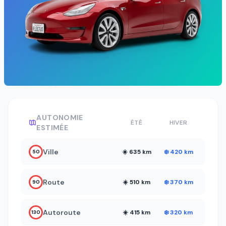
AUTONOMIE
ÉTÉ
HIVER
ESTIMÉE
Ville
☀️ 635 km
❄️ 420 km
50
Route
☀️ 510 km
❄️ 370 km
90
Autoroute
☀️ 415 km
❄️ 320 km
130